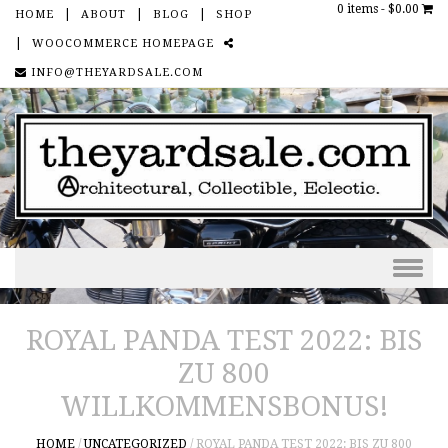
0 items -
$0.00
HOME
ABOUT
BLOG
SHOP
WOOCOMMERCE HOMEPAGE
SOCIAL
INFO@THEYARDSALE.COM
Skip to content
ROYAL PANDA TEST 2022: BIS
ZU 800
WILLKOMMENSBONUS!
HOME
/
UNCATEGORIZED
/
ROYAL PANDA TEST 2022: BIS ZU 800