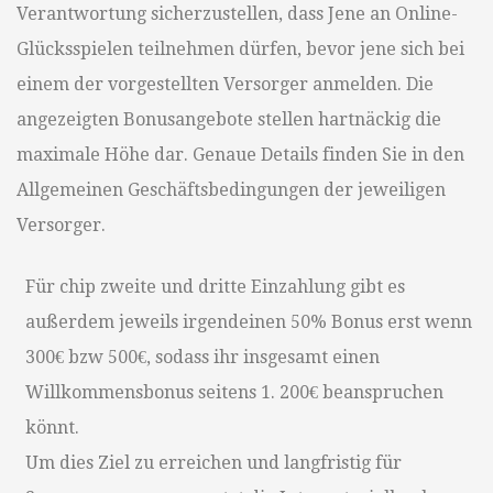
Verantwortung sicherzustellen, dass Jene an Online-
Glücksspielen teilnehmen dürfen, bevor jene sich bei
einem der vorgestellten Versorger anmelden. Die
angezeigten Bonusangebote stellen hartnäckig die
maximale Höhe dar. Genaue Details finden Sie in den
Allgemeinen Geschäftsbedingungen der jeweiligen
Versorger.
Für chip zweite und dritte Einzahlung gibt es
außerdem jeweils irgendeinen 50% Bonus erst wenn
300€ bzw 500€, sodass ihr insgesamt einen
Willkommensbonus seitens 1. 200€ beanspruchen
könnt.
Um dies Ziel zu erreichen und langfristig für