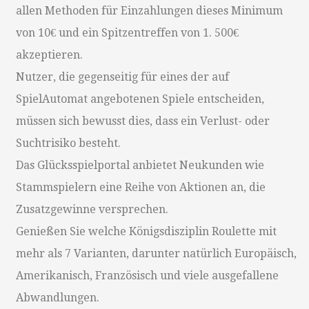
allen Methoden für Einzahlungen dieses Minimum
von 10€ und ein Spitzentreffen von 1. 500€
akzeptieren.
Nutzer, die gegenseitig für eines der auf
SpielAutomat angebotenen Spiele entscheiden,
müssen sich bewusst dies, dass ein Verlust- oder
Suchtrisiko besteht.
Das Glücksspielportal anbietet Neukunden wie
Stammspielern eine Reihe von Aktionen an, die
Zusatzgewinne versprechen.
Genießen Sie welche Königsdisziplin Roulette mit
mehr als 7 Varianten, darunter natürlich Europäisch,
Amerikanisch, Französisch und viele ausgefallene
Abwandlungen.