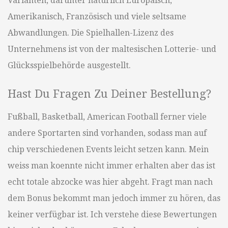
Varianten, darunter natürlich Europäisch,
Amerikanisch, Französisch und viele seltsame
Abwandlungen. Die Spielhallen-Lizenz des
Unternehmens ist von der maltesischen Lotterie- und
Glücksspielbehörde ausgestellt.
Hast Du Fragen Zu Deiner Bestellung?
Fußball, Basketball, American Football ferner viele
andere Sportarten sind vorhanden, sodass man auf
chip verschiedenen Events leicht setzen kann. Mein
weiss man koennte nicht immer erhalten aber das ist
echt totale abzocke was hier abgeht. Fragt man nach
dem Bonus bekommt man jedoch immer zu hören, das
keiner verfügbar ist. Ich verstehe diese Bewertungen