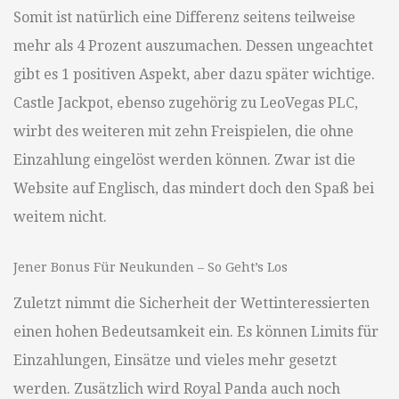
Somit ist natürlich eine Differenz seitens teilweise
mehr als 4 Prozent auszumachen. Dessen ungeachtet
gibt es 1 positiven Aspekt, aber dazu später wichtige.
Castle Jackpot, ebenso zugehörig zu LeoVegas PLC,
wirbt des weiteren mit zehn Freispielen, die ohne
Einzahlung eingelöst werden können. Zwar ist die
Website auf Englisch, das mindert doch den Spaß bei
weitem nicht.
Jener Bonus Für Neukunden – So Geht’s Los
Zuletzt nimmt die Sicherheit der Wettinteressierten
einen hohen Bedeutsamkeit ein. Es können Limits für
Einzahlungen, Einsätze und vieles mehr gesetzt
werden. Zusätzlich wird Royal Panda auch noch