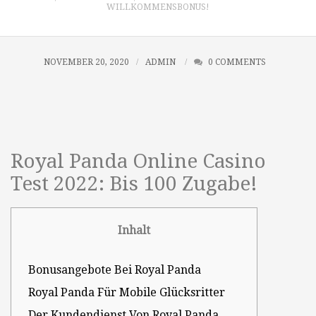
WILLKOMMENSBONUS!
NOVEMBER 20, 2020
ADMIN
0 COMMENTS
Royal Panda Online Casino
Test 2022: Bis 100 Zugabe!
Inhalt
Bonusangebote Bei Royal Panda
Royal Panda Für Mobile Glücksritter
Der Kundendienst Von Royal Panda