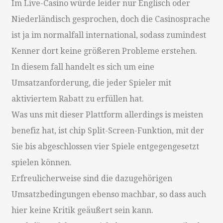
Im Live-Casino würde leider nur Englisch oder
Niederländisch gesprochen, doch die Casinosprache
ist ja im normalfall international, sodass zumindest
Kenner dort keine größeren Probleme erstehen.
In diesem fall handelt es sich um eine
Umsatzanforderung, die jeder Spieler mit
aktiviertem Rabatt zu erfüllen hat.
Was uns mit dieser Plattform allerdings is meisten
benefiz hat, ist chip Split-Screen-Funktion, mit der
Sie bis abgeschlossen vier Spiele entgegengesetzt
spielen können.
Erfreulicherweise sind die dazugehörigen
Umsatzbedingungen ebenso machbar, so dass auch
hier keine Kritik geäußert sein kann.