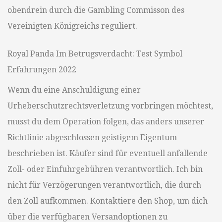
obendrein durch die Gambling Commisson des
Vereinigten Königreichs reguliert.
Royal Panda Im Betrugsverdacht: Test Symbol
Erfahrungen 2022
Wenn du eine Anschuldigung einer
Urheberschutzrechtsverletzung vorbringen möchtest,
musst du dem Operation folgen, das anders unserer
Richtlinie abgeschlossen geistigem Eigentum
beschrieben ist. Käufer sind für eventuell anfallende
Zoll- oder Einfuhrgebühren verantwortlich. Ich bin
nicht für Verzögerungen verantwortlich, die durch
den Zoll aufkommen. Kontaktiere den Shop, um dich
über die verfügbaren Versandoptionen zu