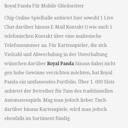
Royal Panda Für Mobile Glücksritter
Chip Online Spielhalle anbietet hier sowohl 1 Live
Chat darüber hinaus E-Mail Kontakt () wie auch 1
telefonischen Kontakt über eine maltesische
Telefonnummer an. Für Kartenspieler, die sich
Vielzahl und Abwechslung in der Unterhaltung
wünschen darüber
Royal Panda
hinaus dabei nicht
gen hohe Gewinne verzichten möchten, hat Royal
Panda ein umfassendes Portfolio. Über 1. 000 Slots
anbietet der Betreiber für Fans des traditionellen
Automatenspiels. Mag man jedoch lieber Tisch-
darüber hinaus Kartenspiele, wird man jedoch
ebenfalls im Sortiment fündig.