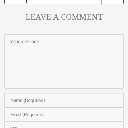
LEAVE A COMMENT
C
o
m
m
e
n
t
N
a
E
m
m
e
W