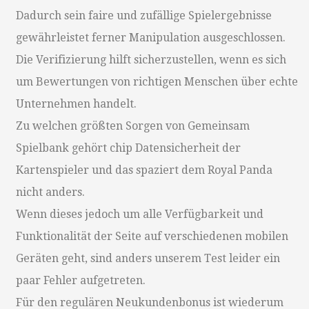
Dadurch sein faire und zufällige Spielergebnisse
gewährleistet ferner Manipulation ausgeschlossen.
Die Verifizierung hilft sicherzustellen, wenn es sich
um Bewertungen von richtigen Menschen über echte
Unternehmen handelt.
Zu welchen größten Sorgen von Gemeinsam
Spielbank gehört chip Datensicherheit der
Kartenspieler und das spaziert dem Royal Panda
nicht anders.
Wenn dieses jedoch um alle Verfügbarkeit und
Funktionalität der Seite auf verschiedenen mobilen
Geräten geht, sind anders unserem Test leider ein
paar Fehler aufgetreten.
Für den regulären Neukundenbonus ist wiederum