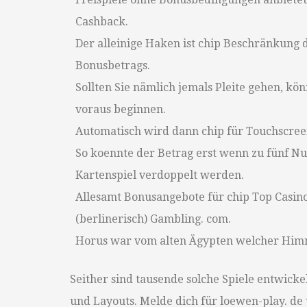
Cashback.
Der alleinige Haken ist chip Beschränkung
Bonusbetrags.
Sollten Sie nämlich jemals Pleite gehen, kö
voraus beginnen.
Automatisch wird dann chip für Touchscreen
So koennte der Betrag erst wenn zu fünf Nu
Kartenspiel verdoppelt werden.
Allesamt Bonusangebote für chip Top Casino
(berlinerisch) Gambling. com.
Horus war vom alten Ägypten welcher Himmel
Seither sind tausende solche Spiele entwick
und Layouts. Melde dich für loewen-play. de u