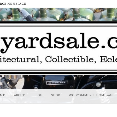
CE HOMEPAGE
ME
ABOUT
BLOG
SHOP
WOOCOMMERCE HOMEPAGE