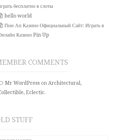
играть бесплатно в слоты
hello world
Пин Ап Казино Официальный Сайт: Играть в
Онлайн Казино Pin Up
MEMBER COMMENTS
Mr WordPress
on
Architectural,
Collectible, Eclectic.
LD STUFF