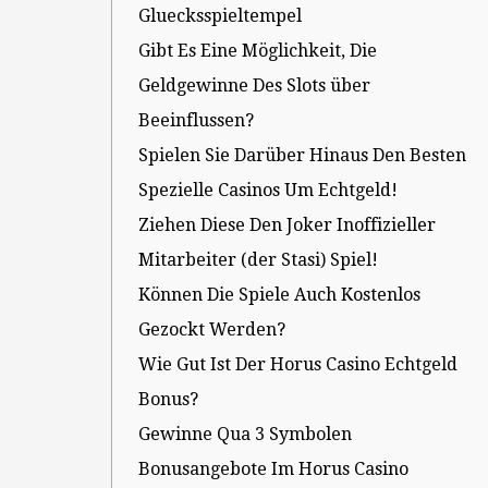
Gluecksspieltempel
Gibt Es Eine Möglichkeit, Die
Geldgewinne Des Slots über
Beeinflussen?
Spielen Sie Darüber Hinaus Den Besten
Spezielle Casinos Um Echtgeld!
Ziehen Diese Den Joker Inoffizieller
Mitarbeiter (der Stasi) Spiel!
Können Die Spiele Auch Kostenlos
Gezockt Werden?
Wie Gut Ist Der Horus Casino Echtgeld
Bonus?
Gewinne Qua 3 Symbolen
Bonusangebote Im Horus Casino