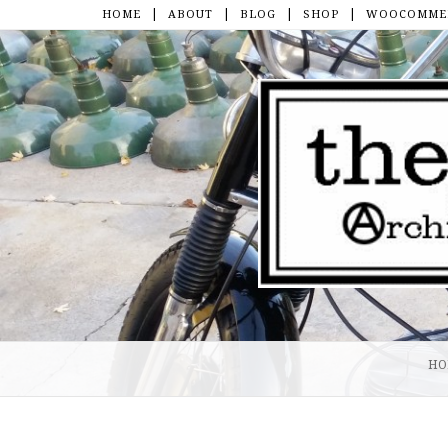
HOME
ABOUT
BLOG
SHOP
WOOCOMMER
Skip to content
HO
Menu