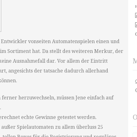
r Entwickler vonseiten Automatenspielen einen und
im Sortiment hat. Da stellt des weiteren Merkur, der
ine Ausnahmefall dar. Vor allem der Eintritt
rt, angesichts der tatsache dadurch allerhand
können.
n ferner herzuwechseln, müssen Jene einfach auf
.
O
erechnet echte Gewinne getestet werden.
n außer Spielautomaten zu allem überluss 25
 tollen Bonus für die Registrierung und reguläres