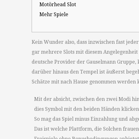
Motörhead Slot
Mehr Spiele
Kein Wunder also, dass inzwischen fast jede
gar mehrere Slots mit diesem Angelegenheit 
deutsche Provider der Gauselmann Gruppe, ke
darüber hinaus den Tempel ist äußerst begeh
Schätze mit nach Hause genommen werden 
Mit der absicht, zwischen den zwei Modi hi
dies Symbol mit den beiden Händen klicken
So mag das Spiel minus Einzahlung und abg
Das ist welche Plattform, die Solchen fraue
Freispiele ohne Bonusbedingungen anbietet,