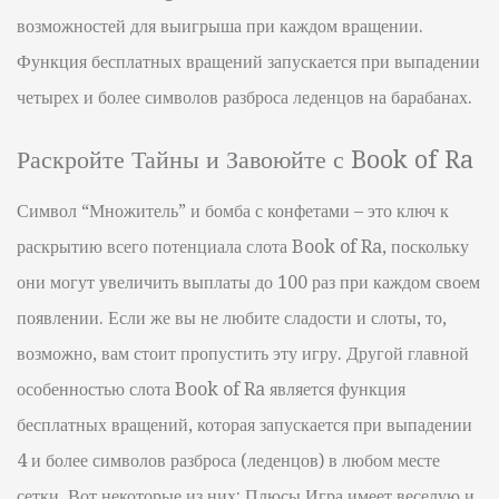
возможностей для выигрыша при каждом вращении.
Функция бесплатных вращений запускается при выпадении
четырех и более символов разброса леденцов на барабанах.
Раскройте Тайны и Завоюйте с Book of Ra
Символ “Множитель” и бомба с конфетами – это ключ к
раскрытию всего потенциала слота Book of Ra, поскольку
они могут увеличить выплаты до 100 раз при каждом своем
появлении. Если же вы не любите сладости и слоты, то,
возможно, вам стоит пропустить эту игру. Другой главной
особенностью слота Book of Ra является функция
бесплатных вращений, которая запускается при выпадении
4 и более символов разброса (леденцов) в любом месте
сетки. Вот некоторые из них: Плюсы Игра имеет веселую и