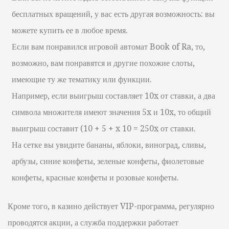
бесплатных вращений, у вас есть другая возможность: вы
можете купить ее в любое время.
Если вам понравился игровой автомат Book of Ra, то,
возможно, вам понравятся и другие похожие слоты,
имеющие ту же тематику или функции.
Например, если выигрыш составляет 10x от ставки, а два
символа множителя имеют значения 5x и 10x, то общий
выигрыш составит (10 + 5 + x 10 = 250x от ставки.
На сетке вы увидите бананы, яблоки, виноград, сливы,
арбузы, синие конфеты, зеленые конфеты, фиолетовые
конфеты, красные конфеты и розовые конфеты.
Кроме того, в казино действует VIP-программа, регулярно
проводятся акции, а служба поддержки работает