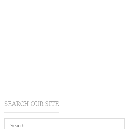
SEARCH OUR SITE
Search