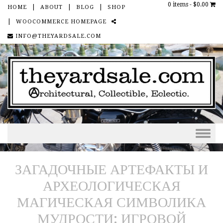
0 items -
$0.00
HOME
ABOUT
BLOG
SHOP
WOOCOMMERCE HOMEPAGE
SOCIAL
INFO@THEYARDSALE.COM
Skip to content
ЗАГАДОЧНЫЕ АРТЕФАКТЫ И
АРХЕОЛОГИЧЕСКАЯ
МАГИЧЕСКАЯ СИМВОЛИКА
МУДРОСТИ: ИГРОВОЙ