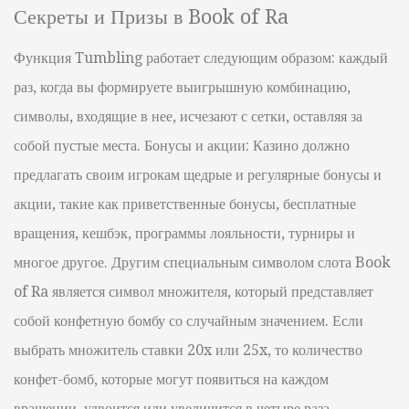
Секреты и Призы в Book of Ra
Функция Tumbling работает следующим образом: каждый
раз, когда вы формируете выигрышную комбинацию,
символы, входящие в нее, исчезают с сетки, оставляя за
собой пустые места. Бонусы и акции: Казино должно
предлагать своим игрокам щедрые и регулярные бонусы и
акции, такие как приветственные бонусы, бесплатные
вращения, кешбэк, программы лояльности, турниры и
многое другое. Другим специальным символом слота Book
of Ra является символ множителя, который представляет
собой конфетную бомбу со случайным значением. Если
выбрать множитель ставки 20x или 25x, то количество
конфет-бомб, которые могут появиться на каждом
вращении, удвоится или увеличится в четыре раза