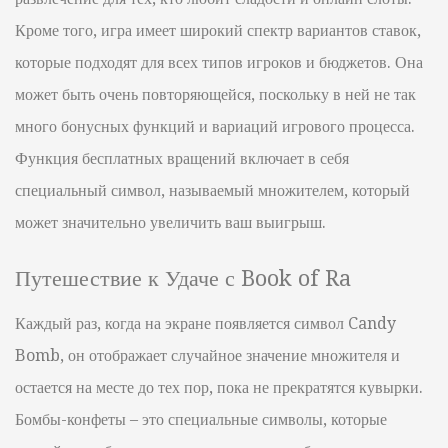
Кроме того, игра имеет широкий спектр вариантов ставок,
которые подходят для всех типов игроков и бюджетов. Она
может быть очень повторяющейся, поскольку в ней не так
много бонусных функций и вариаций игрового процесса.
Функция бесплатных вращений включает в себя
специальный символ, называемый множителем, который
может значительно увеличить ваш выигрыш.
Путешествие к Удаче с Book of Ra
Каждый раз, когда на экране появляется символ Candy
Bomb, он отображает случайное значение множителя и
остается на месте до тех пор, пока не прекратятся кувырки.
Бомбы-конфеты – это специальные символы, которые