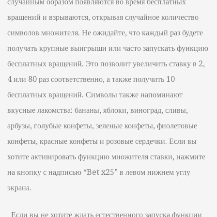
случайным образом появляются во время бесплатных
вращений и взрываются, открывая случайное количество
символов множителя. Не ожидайте, что каждый раз будете
получать крупные выигрыши или часто запускать функцию
бесплатных вращений. Это позволит увеличить ставку в 2,
4 или 80 раз соответственно, а также получить 10
бесплатных вращений. Символы также напоминают
вкусные лакомства: бананы, яблоки, виноград, сливы,
арбузы, голубые конфеты, зеленые конфеты, фиолетовые
конфеты, красные конфеты и розовые сердечки. Если вы
хотите активировать функцию множителя ставки, нажмите
на кнопку с надписью “Bet x25” в левом нижнем углу
экрана.
Если вы не хотите ждать естественного запуска функции