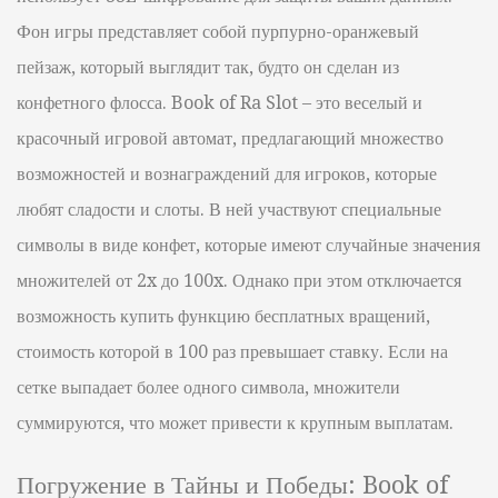
Фон игры представляет собой пурпурно-оранжевый
пейзаж, который выглядит так, будто он сделан из
конфетного флосса. Book of Ra Slot – это веселый и
красочный игровой автомат, предлагающий множество
возможностей и вознаграждений для игроков, которые
любят сладости и слоты. В ней участвуют специальные
символы в виде конфет, которые имеют случайные значения
множителей от 2x до 100x. Однако при этом отключается
возможность купить функцию бесплатных вращений,
стоимость которой в 100 раз превышает ставку. Если на
сетке выпадает более одного символа, множители
суммируются, что может привести к крупным выплатам.
Погружение в Тайны и Победы: Book of