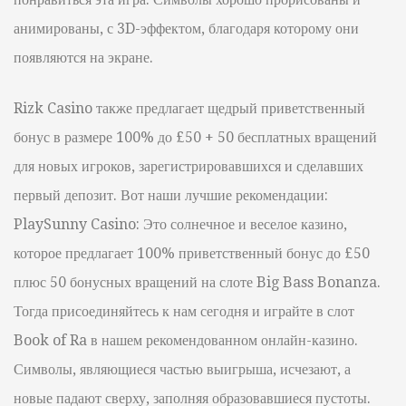
анимированы, с 3D-эффектом, благодаря которому они
появляются на экране.
Rizk Casino также предлагает щедрый приветственный
бонус в размере 100% до £50 + 50 бесплатных вращений
для новых игроков, зарегистрировавшихся и сделавших
первый депозит. Вот наши лучшие рекомендации:
PlaySunny Casino: Это солнечное и веселое казино,
которое предлагает 100% приветственный бонус до £50
плюс 50 бонусных вращений на слоте Big Bass Bonanza.
Тогда присоединяйтесь к нам сегодня и играйте в слот
Book of Ra в нашем рекомендованном онлайн-казино.
Символы, являющиеся частью выигрыша, исчезают, а
новые падают сверху, заполняя образовавшиеся пустоты.