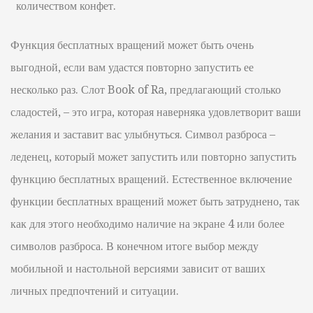
количеством конфет.
Функция бесплатных вращений может быть очень
выгодной, если вам удастся повторно запустить ее
несколько раз. Слот Book of Ra, предлагающий столько
сладостей, – это игра, которая наверняка удовлетворит ваши
желания и заставит вас улыбнуться. Символ разброса –
леденец, который может запустить или повторно запустить
функцию бесплатных вращений. Естественное включение
функции бесплатных вращений может быть затруднено, так
как для этого необходимо наличие на экране 4 или более
символов разброса. В конечном итоге выбор между
мобильной и настольной версиями зависит от ваших
личных предпочтений и ситуации.