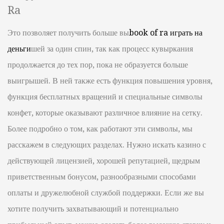
Ra
Это позволяет получить больше вы
book of ra играть на
деньги
шей за один спин, так как процесс кувыркания
продолжается до тех пор, пока не образуется больше
выигрышей. В ней также есть функция повышения уровня,
функция бесплатных вращений и специальные символы
конфет, которые оказывают различное влияние на сетку.
Более подробно о том, как работают эти символы, мы
расскажем в следующих разделах. Нужно искать казино с
действующей лицензией, хорошей репутацией, щедрым
приветственным бонусом, разнообразными способами
оплаты и дружелюбной службой поддержки. Если же вы
хотите получить захватывающий и потенциально