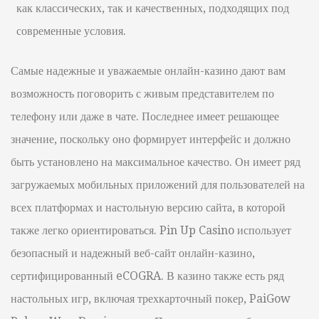
как классических, так и качественных, подходящих под
современные условия.
Самые надежные и уважаемые онлайн-казино дают вам
возможность поговорить с живым представителем по
телефону или даже в чате. Последнее имеет решающее
значение, поскольку оно формирует интерфейс и должно
быть установлено на максимальное качество. Он имеет ряд
загружаемых мобильных приложений для пользователей на
всех платформах и настольную версию сайта, в которой
также легко ориентироваться. Pin Up Casino использует
безопасный и надежный веб-сайт онлайн-казино,
сертифицированный eCOGRA. В казино также есть ряд
настольных игр, включая трехкарточный покер, PaiGow