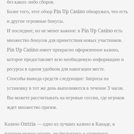
без каких-либо сборов.
Более того, этот обзор Pin Up Casino обнаружил, что есть
и другие огромные бонусы.
И последнее, но не менее важное: в Pin Up Casino есть
множество бонусов для приветствия новых участников.
Pin Up Casino имеет прекрасно оформленное казино,
которое предоставляет всю необходимую информацию и
ресурсы в одном удобном для навигации месте.
Способы вывода средств следующие: Запросы на
установку в тот же день выполняются в течение 3 часов.
Вы можете рассчитывать на игровые сессии, где игроков
ждет множество призов.
Казино Ontzia — одно из лучших казино в Канаде, в
котором можно играть, не беспокоясь о сторонних