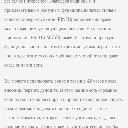
все самое интересное! Благодаря обширным и
привлекательным бонусным функциям, включая столы с
живыми дилерами, казино Pin Up заполнено до краев
захватывающими, волнующими действиями в казино.
Приложение Pin Up Mobile имеет быструю и простую
функциональность, поэтому игроки могут как играть, так и
вносить депозит со своих мобильных устройств или даже
когда они не в сети.
Вы можете использовать бонус в течение 48 часов после
внесения первого депозита. В этом казино есть огромное
количество ставок на спорт и широкий выбор видов спорта,
на которые можно делать ставки. Это один из самых
важных моментов, которые следует учитывать, когда вы
начинаете играть. Игрок может изучить категории, чтобы