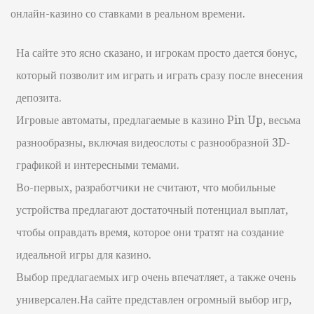
онлайн-казино со ставками в реальном времени.
На сайте это ясно сказано, и игрокам просто дается бонус,
который позволит им играть и играть сразу после внесения
депозита.
Игровые автоматы, предлагаемые в казино Pin Up, весьма
разнообразны, включая видеослоты с разнообразной 3D-
графикой и интересными темами.
Во-первых, разработчики не считают, что мобильные
устройства предлагают достаточный потенциал выплат,
чтобы оправдать время, которое они тратят на создание
идеальной игры для казино.
Выбор предлагаемых игр очень впечатляет, а также очень
универсален.На сайте представлен огромный выбор игр,