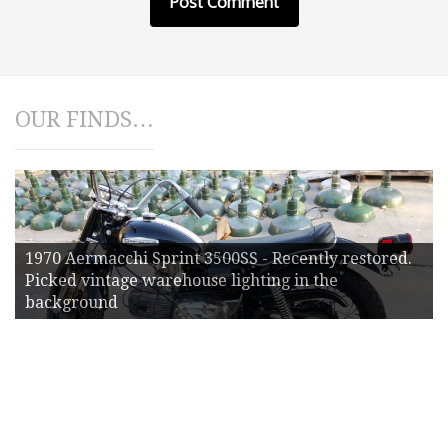
b
l
s
i
t
OUR FINDS…
e
1970 Aermacchi Sprint 3500SS - Recently restored.
Picked vintage warehouse lighting in the
background