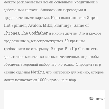
можете расплачиваться всеми основными кредитными и
дебетовыми картами, банковскими переводами и
предоплаченными картами. Игры включают слот Super
Hot Spinner, Avalon, Mitzi, Flaming7, Game of
Thrones, The Godfather и многие другие. Это и каждое
предложение будет сопровождаться 30-кратным
требованием по отыгрышу. В играх Pin Up Casino есть
достаточное количество высококачественных игр, чтобы
обеспечить хороший выбор игр, но только 4 процента игр
казино сделаны NetEnt, что интересно для казино, которое
может похвастаться 1000 играми на выбор.
news