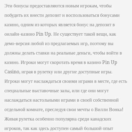
Эти бонусы предоставляются новым игрокам, чтобы
побудить их внести депозит и воспользоваться бонусами
казино, одним из которых является бонус на депозит в
онлайн-казино Pin Up. Не существует такой вещи, как
демо-версия любой из предлагаемых игр, поэтому вы
должны делать ставки на реальные деньги, чтобы войти в
казино. Игроки могут скоротать время в казино Pin Up
Casino, играя в рулетку или другие доступные игры.
Игроки могут наслаждаться своими играми в месте, где есть
специальные выставочные залы, или где они могут
наслаждаться настольными играми в своей собственной
отдельной комнате, преследуя свои мечты о Вилли Вонка!
Живая рулетка особенно популярна среди канадских
игроков, так как здесь доступен самый большой опыт