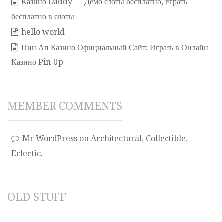
Казино Daddy — Демо слоты бесплатно, играть
бесплатно в слоты
hello world
Пин Ап Казино Официальный Сайт: Играть в Онлайн
Казино Pin Up
MEMBER COMMENTS
Mr WordPress
on
Architectural, Collectible,
Eclectic.
OLD STUFF