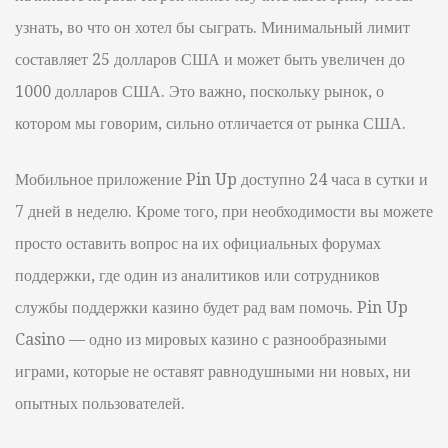
узнать, во что он хотел бы сыграть. Минимальный лимит
составляет 25 долларов США и может быть увеличен до
1000 долларов США. Это важно, поскольку рынок, о
котором мы говорим, сильно отличается от рынка США.
Мобильное приложение Pin Up доступно 24 часа в сутки и
7 дней в неделю. Кроме того, при необходимости вы можете
просто оставить вопрос на их официальных форумах
поддержки, где один из аналитиков или сотрудников
службы поддержки казино будет рад вам помочь. Pin Up
Casino — одно из мировых казино с разнообразными
играми, которые не оставят равнодушными ни новых, ни
опытных пользователей.