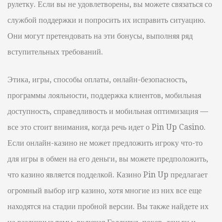
рулетку. Если вы не удовлетворены, вы можете связаться со
службой поддержки и попросить их исправить ситуацию.
Они могут претендовать на эти бонусы, выполняя ряд
вступительных требований.
Этика, игры, способы оплаты, онлайн-безопасность,
программы лояльности, поддержка клиентов, мобильная
доступность, справедливость и мобильная оптимизация —
все это стоит внимания, когда речь идет о Pin Up Casino.
Если онлайн-казино не может предложить игроку что-то
для игры в обмен на его деньги, вы можете предположить,
что казино является подделкой. Казино Pin Up предлагает
огромный выбор игр казино, хотя многие из них все еще
находятся на стадии пробной версии. Вы также найдете их