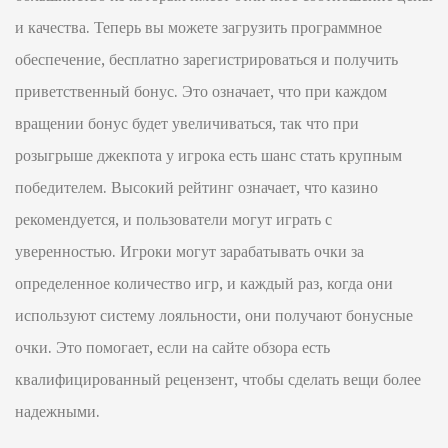
и качества. Теперь вы можете загрузить программное
обеспечение, бесплатно зарегистрироваться и получить
приветственный бонус. Это означает, что при каждом
вращении бонус будет увеличиваться, так что при
розыгрыше джекпота у игрока есть шанс стать крупным
победителем. Высокий рейтинг означает, что казино
рекомендуется, и пользователи могут играть с
уверенностью. Игроки могут зарабатывать очки за
определенное количество игр, и каждый раз, когда они
используют систему лояльности, они получают бонусные
очки. Это помогает, если на сайте обзора есть
квалифицированный рецензент, чтобы сделать вещи более
надежными.