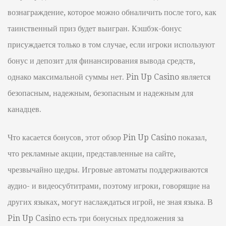
вознаграждение, которое можно обналичить после того, как
таинственный приз будет выигран. Кэшбэк-бонус
присуждается только в том случае, если игроки используют
бонус и депозит для финансирования вывода средств,
однако максимальной суммы нет. Pin Up Casino является
безопасным, надежным, безопасным и надежным для
канадцев.
Что касается бонусов, этот обзор Pin Up Casino показал,
что рекламные акции, представленные на сайте,
чрезвычайно щедры. Игровые автоматы поддерживаются
аудио- и видеосубтитрами, поэтому игроки, говорящие на
других языках, могут наслаждаться игрой, не зная языка. В
Pin Up Casino есть три бонусных предложения за