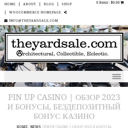
0 items -
$0.00
HOME
ABOUT
BLOG
SHOP
WOOCOMMERCE HOMEPAGE
SOCIAL
INFO@THEYARDSALE.COM
Skip to content
PIN UP CASINO | ОБЗОР 2023
И БОНУСЫ, БЕЗДЕПОЗИТНЫЙ
БОНУС КАЗИНО
HOME
/
NEWS
/
PIN UP CASINO | ОБЗОР 2023 И БОНУСЫ,