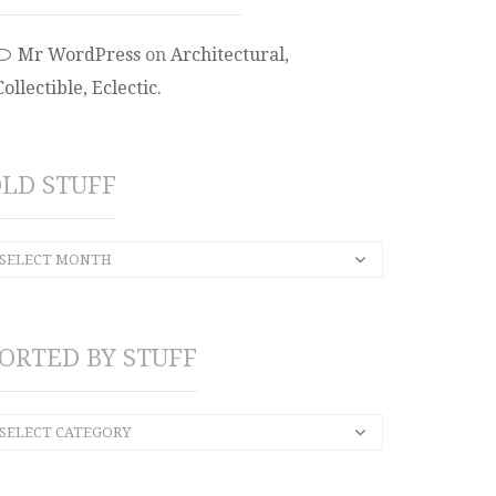
Онлайн Казино Pin Up
MEMBER COMMENTS
Mr WordPress
on
Architectural,
Collectible, Eclectic.
LD STUFF
SELECT MONTH