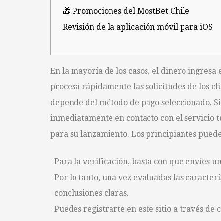
🎁 Promociones del MostBet Chile
Revisión de la aplicación móvil para iOS
En la mayoría de los casos, el dinero ingresa
procesa rápidamente las solicitudes de los cl
depende del método de pago seleccionado. Si
inmediatamente en contacto con el servicio t
para su lanzamiento. Los principiantes puede
Para la verificación, basta con que envíes u
Por lo tanto, una vez evaluadas las caracterí
conclusiones claras.
Puedes registrarte en este sitio a través de 