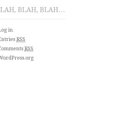
ORTED BY STUFF
SELECT CATEGORY
LAH, BLAH, BLAH…
Log in
Entries
RSS
Comments
RSS
WordPress.org