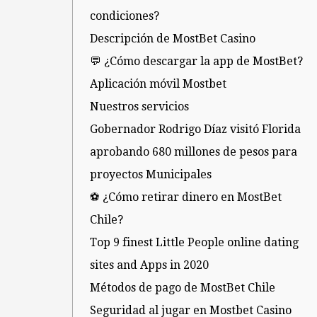
condiciones?
Descripción de MostBet Casino
💬 ¿Cómo descargar la app de MostBet?
Aplicación móvil Mostbet
Nuestros servicios
Gobernador Rodrigo Díaz visitó Florida
aprobando 680 millones de pesos para
proyectos Municipales
⚽ ¿Cómo retirar dinero en MostBet
Chile?
Top 9 finest Little People online dating
sites and Apps in 2020
Métodos de pago de MostBet Chile
Seguridad al jugar en Mostbet Casino