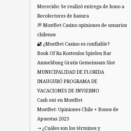
Merecido: Se realizó entrega de bono a
Recolectores de basura
💭 MostBet Casino opiniones de usuarios
chilenos
🔐 ¿MostBet Casino es confiable?
Book Of Ra Kostenlos Spielen Bar
Anmeldung Gratis Gemeinsam Slot
MUNICIPALIDAD DE FLORIDA
INAUGURÓ PROGRAMA DE
VACACIONES DE INVIERNO
Cash out en MostBet
MostBet: Opiniones Chile + Bonos de
Apuestas 2023
⇢ ¿Cuáles son los términos y