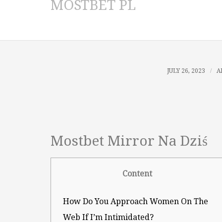
MOSTBET PL
JULY 26, 2023
A
Mostbet Mirror Na Dziś
Content
How Do You Approach Women On The
Web If I’m Intimidated?