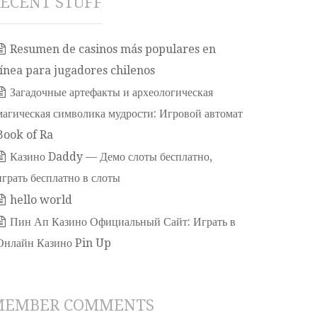
earch
ECENT STUFF
Resumen de casinos más populares en
línea para jugadores chilenos
Загадочные артефакты и археологическая
магическая символика мудрости: Игровой автомат
Book of Ra
Казино Daddy — Демо слоты бесплатно,
играть бесплатно в слоты
hello world
Пин Ап Казино Официальный Сайт: Играть в