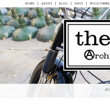
HOME
ABOUT
BLOG
SHOP
WOOCOMMER
Skip to content
HO
Menu