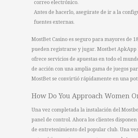
correo electrónico.
Antes de hacerlo, asegúrate de ir a la confi
fuentes externas.
MostBet Casino es seguro para mayores de 18 
pueden registrarse y jugar. Mostbet ApkApp
ofrece servicios de apuestas en todo el mund
de acción con una amplia gama de juegos para
MostBet se convirtió rápidamente en una pote
How Do You Approach Women On 
Una vez completada la instalación del Mostbe
panel de control. Ahora los clientes disponen
de entretenimiento del popular club. Una vez