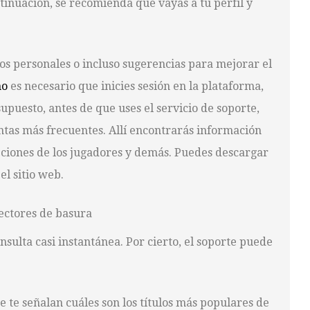
inuación, se recomienda que vayas a tu perfil y
ios personales o incluso sugerencias para mejorar el
no
es necesario que inicies sesión en la plataforma,
supuesto, antes de que uses el servicio de soporte,
untas más frecuentes. Allí encontrarás información
pciones de los jugadores y demás. Puedes descargar
l sitio web.
ectores de basura
nsulta casi instantánea. Por cierto, el soporte puede
 te señalan cuáles son los títulos más populares de