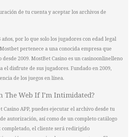
guración de tu cuenta y aceptar los archivos de
años, por lo que solo los jugadores con edad legal
 Mostbet pertenece a una conocida empresa que
o desde 2009. MostBet Casino es un casinoonlinelleno
 el disfrute de sus jugadores. Fundado en 2009,
ncia de los juegos en línea.
The Web If I’m Intimidated?
t Casino APP, puedes ejecutar el archivo desde tu
 de autorización, así como de un completo catálogo
 completado, el cliente será redirigido