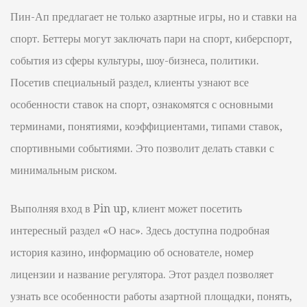
Пин-Ап предлагает не только азартные игры, но и ставки на
спорт. Беттеры могут заключать пари на спорт, киберспорт,
события из сферы культуры, шоу-бизнеса, политики.
Посетив специальный раздел, клиенты узнают все
особенности ставок на спорт, ознакомятся с основными
терминами, понятиями, коэффициентами, типами ставок,
спортивными событиями. Это позволит делать ставки с
минимальным риском.
Выполняя вход в Pin up, клиент может посетить
интересный раздел «О нас». Здесь доступна подробная
история казино, информацию об основателе, номер
лицензии и название регулятора. Этот раздел позволяет
узнать все особенности работы азартной площадки, понять,