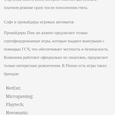
платном режиме сразу после пополнения счета.
Софт и провайдеры игровых автоматов
Провайдеры Пин-ап казино предлагают только
сертифицированные игры, которые выдают выигрыши с
помощью ГСЧ, что обеспечивает честность и безопасность.
Компании работают официально по лицензии, предлагают
только интересные развлечения. В Пинап есть игры таких
брендов:
NetEnt;
Microgaming;
Playtech;
Novomatic;