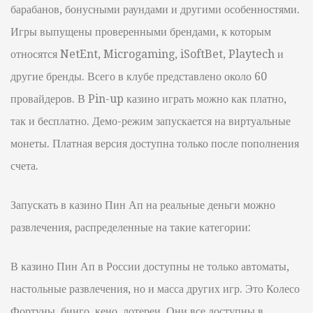
барабанов, бонусными раундами и другими особенностями.
Игры выпущены проверенными брендами, к которым
относятся NetEnt, Microgaming, iSoftBet, Playtech и
другие бренды. Всего в клубе представлено около 60
провайдеров. В Pin-up казино играть можно как платно,
так и бесплатно. Демо-режим запускается на виртуальные
монеты. Платная версия доступна только после пополнения
счета.
Запускать в казино Пин Ап на реальные деньги можно
развлечения, распределенные на такие категории:
В казино Пин Ап в России доступны не только автоматы,
настольные развлечения, но и масса других игр. Это Колесо
Фортуны, бинго, кено, лотереи. Они все доступны в