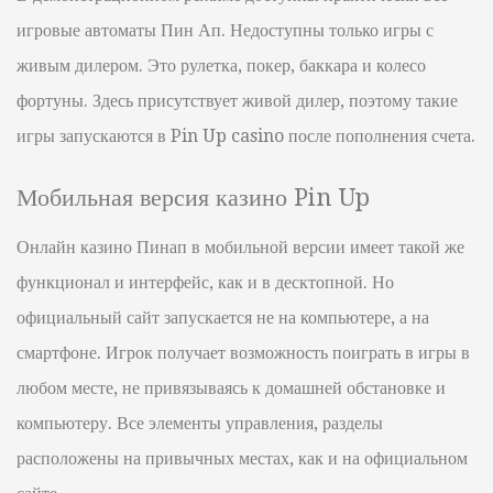
игровые автоматы Пин Ап. Недоступны только игры с
живым дилером. Это рулетка, покер, баккара и колесо
фортуны. Здесь присутствует живой дилер, поэтому такие
игры запускаются в Pin Up casino после пополнения счета.
Мобильная версия казино Pin Up
Онлайн казино Пинап в мобильной версии имеет такой же
функционал и интерфейс, как и в десктопной. Но
официальный сайт запускается не на компьютере, а на
смартфоне. Игрок получает возможность поиграть в игры в
любом месте, не привязываясь к домашней обстановке и
компьютеру. Все элементы управления, разделы
расположены на привычных местах, как и на официальном