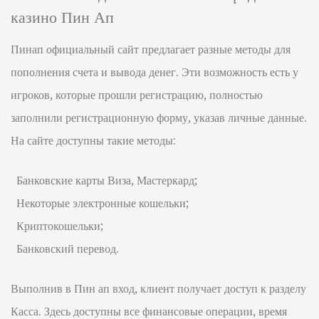
казино Пин Ап
Пинап официальный сайт предлагает разные методы для
пополнения счета и вывода денег. Эти возможность есть у
игроков, которые прошли регистрацию, полностью
заполнили регистрационную форму, указав личные данные.
На сайте доступны такие методы:
Банковские карты Виза, Мастеркард;
Некоторые электронные кошельки;
Криптокошельки;
Банковский перевод.
Выполнив в Пин ап вход, клиент получает доступ к разделу
Касса. Здесь доступны все финансовые операции, время