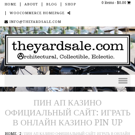
0 items -
$0.00
HOME
ABOUT
BLOG
SHOP
WOOCOMMERCE HOMEPAGE
SOCIAL
INFO@THEYARDSALE.COM
Skip to content
ПИН АП КАЗИНО
ОФИЦИАЛЬНЫЙ САЙТ: ИГРАТЬ
В ОНЛАЙН КАЗИНО PIN UP
HOME
/
2
/
ПИН АП КАЗИНО ОФИЦИАЛЬНЫЙ САЙТ: ИГРАТЬ В ОНЛАЙН