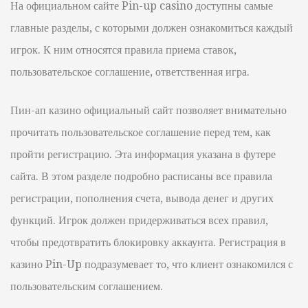
На официальном сайте Pin-up casino доступны самые
главные разделы, с которыми должен ознакомиться каждый
игрок. К ним относятся правила приема ставок,
пользовательское соглашение, ответственная игра.
Пин-ап казино официальный сайт позволяет внимательно
прочитать пользовательское соглашение перед тем, как
пройти регистрацию. Эта информация указана в футере
сайта. В этом разделе подробно расписаны все правила
регистрации, пополнения счета, вывода денег и других
функций. Игрок должен придерживаться всех правил,
чтобы предотвратить блокировку аккаунта. Регистрация в
казино Pin-Up подразумевает то, что клиент ознакомился с
пользовательским соглашением.