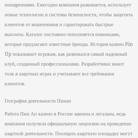
поощрениями. Ежегодно компания развивается, использует
новые технологии и системы безопасности, чтобы защитить
клиентов от мошенников и гарантировать быстрые
выплаты. Каталог постоянно пополняется новинками,
которые предлагают известные бренды. История казино Pin
Up показывает игрокам, как развивался самый надежный
клуб, созданный профессионалами. Разработчики знают
толк в азартных играх и учитывают все требования
клиентов.
География деятельности Пинап
Работа Пин Ап казино в России законна и легальна, ведь
компания получила официальную лицензию на проведение
азартной деятельности. Посещать азартную площадку могут