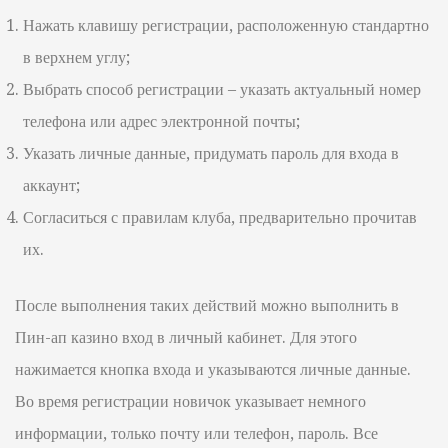
Нажать клавишу регистрации, расположенную стандартно
в верхнем углу;
Выбрать способ регистрации – указать актуальный номер
телефона или адрес электронной почты;
Указать личные данные, придумать пароль для входа в
аккаунт;
Согласиться с правилам клуба, предварительно прочитав
их.
После выполнения таких действий можно выполнить в
Пин-ап казино вход в личный кабинет. Для этого
нажимается кнопка входа и указываются личные данные.
Во время регистрации новичок указывает немного
информации, только почту или телефон, пароль. Все