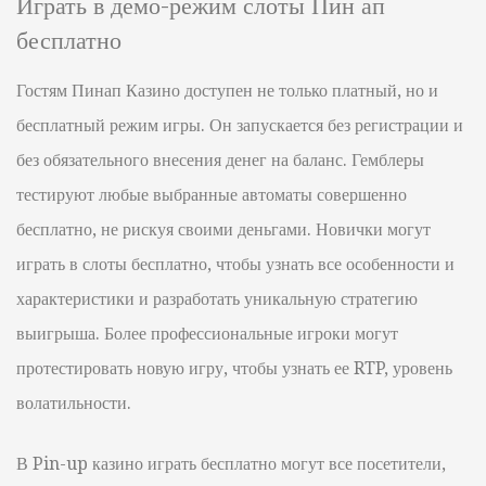
Играть в демо-режим слоты Пин ап
бесплатно
Гостям Пинап Казино доступен не только платный, но и
бесплатный режим игры. Он запускается без регистрации и
без обязательного внесения денег на баланс. Гемблеры
тестируют любые выбранные автоматы совершенно
бесплатно, не рискуя своими деньгами. Новички могут
играть в слоты бесплатно, чтобы узнать все особенности и
характеристики и разработать уникальную стратегию
выигрыша. Более профессиональные игроки могут
протестировать новую игру, чтобы узнать ее RTP, уровень
волатильности.
В Pin-up казино играть бесплатно могут все посетители,