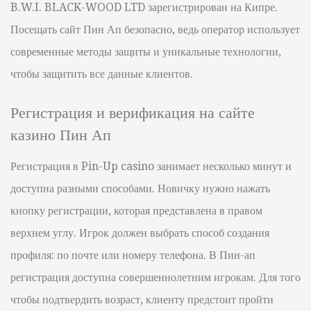
B.W.I. BLACK-WOOD LTD зарегистрирован на Кипре.
Посещать сайт Пин Ап безопасно, ведь оператор использует
современные методы защиты и уникальные технологии,
чтобы защитить все данные клиентов.
Регистрация и верификация на сайте
казино Пин Ап
Регистрация в Pin-Up casino занимает несколько минут и
доступна разными способами. Новичку нужно нажать
кнопку регистрации, которая представлена в правом
верхнем углу. Игрок должен выбрать способ создания
профиля: по почте или номеру телефона. В Пин-ап
регистрация доступна совершеннолетним игрокам. Для того
чтобы подтвердить возраст, клиенту предстоит пройти