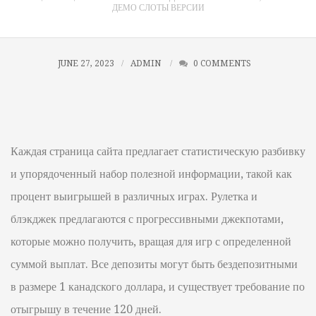
ДЕМО СЛОТЫ ВЕРСИИ
JUNE 27, 2023
ADMIN
0 COMMENTS
Каждая страница сайта предлагает статистическую разбивку
и упорядоченный набор полезной информации, такой как
процент выигрышей в различных играх. Рулетка и
блэкджек предлагаются с прогрессивными джекпотами,
которые можно получить, вращая для игр с определенной
суммой выплат. Все депозиты могут быть бездепозитными
в размере 1 канадского доллара, и существует требование по
отыгрышу в течение 120 дней.