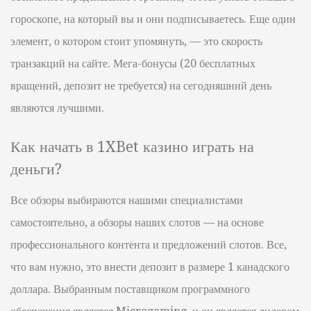
гороскопе, на который вы и они подписываетесь. Еще один
элемент, о котором стоит упомянуть, — это скорость
транзакций на сайте. Мега-бонусы (20 бесплатных
вращений, депозит не требуется) на сегодняшний день
являются лучшими.
Как начать в 1XBet казино играть на
деньги?
Все обзоры выбираются нашими специалистами
самостоятельно, а обзоры наших слотов — на основе
профессионального контента и предложений слотов. Все,
что вам нужно, это внести депозит в размере 1 канадского
доллара. Выбранным поставщиком программного