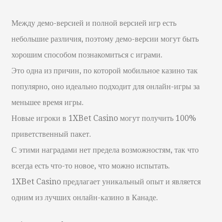
Между демо-версией и полной версией игр есть
небольшие различия, поэтому демо-версии могут быть
хорошим способом познакомиться с играми.
Это одна из причин, по которой мобильное казино так
популярно, оно идеально подходит для онлайн-игры за
меньшее время игры.
Новые игроки в 1XBet Casino могут получить 100%
приветственный пакет.
С этими наградами нет предела возможностям, так что
всегда есть что-то новое, что можно испытать.
1XBet Casino предлагает уникальный опыт и является
одним из лучших онлайн-казино в Канаде.