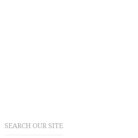
SEARCH OUR SITE