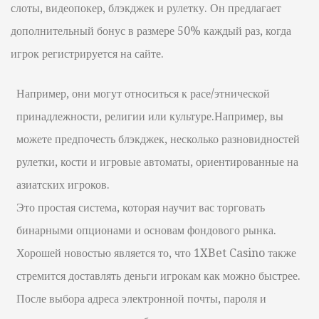
слоты, видеопокер, блэкджек и рулетку. Он предлагает
дополнительный бонус в размере 50% каждый раз, когда
игрок регистрируется на сайте.
Например, они могут относиться к расе/этнической
принадлежности, религии или культуре.Например, вы
можете предпочесть блэкджек, несколько разновидностей
рулетки, кости и игровые автоматы, ориентированные на
азиатских игроков.
Это простая система, которая научит вас торговать
бинарными опционами и основам фондового рынка.
Хорошей новостью является то, что 1XBet Casino также
стремится доставлять деньги игрокам как можно быстрее.
После выбора адреса электронной почты, пароля и