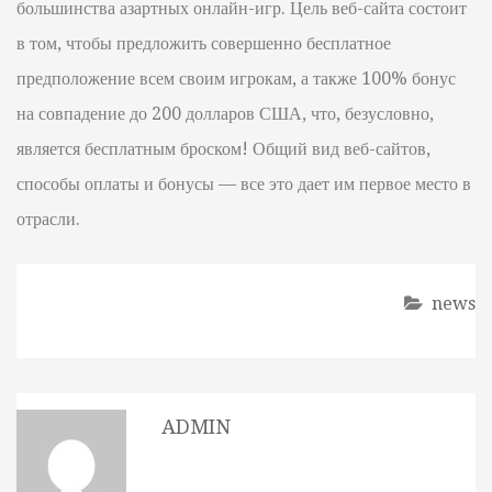
большинства азартных онлайн-игр. Цель веб-сайта состоит
в том, чтобы предложить совершенно бесплатное
предположение всем своим игрокам, а также 100% бонус
на совпадение до 200 долларов США, что, безусловно,
является бесплатным броском! Общий вид веб-сайтов,
способы оплаты и бонусы — все это дает им первое место в
отрасли.
news
ADMIN