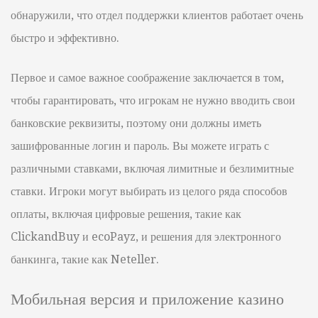
обнаружили, что отдел поддержки клиентов работает очень
быстро и эффективно.
Первое и самое важное соображение заключается в том,
чтобы гарантировать, что игрокам не нужно вводить свои
банковские реквизиты, поэтому они должны иметь
зашифрованные логин и пароль. Вы можете играть с
различными ставками, включая лимитные и безлимитные
ставки. Игроки могут выбирать из целого ряда способов
оплаты, включая цифровые решения, такие как
ClickandBuy и ecoPayz, и решения для электронного
банкинга, такие как Neteller.
Мобильная версия и приложение казино