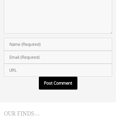
m
m
e
n
t
N
a
E
m
m
e
W
a
e
i
b
l
s
i
t
OUR FINDS…