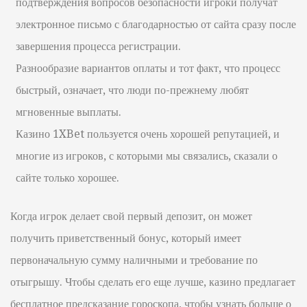
подтверждения вопросов безопасности игроки получат
электронное письмо с благодарностью от сайта сразу после
завершения процесса регистрации.
Разнообразие вариантов оплаты и тот факт, что процесс
быстрый, означает, что люди по-прежнему любят
мгновенные выплаты.
Казино 1XBet пользуется очень хорошей репутацией, и
многие из игроков, с которыми мы связались, сказали о
сайте только хорошее.
Когда игрок делает свой первый депозит, он может
получить приветственный бонус, который имеет
первоначальную сумму наличными и требование по
отыгрышу. Чтобы сделать его еще лучше, казино предлагает
бесплатное предсказание гороскопа, чтобы узнать больше о