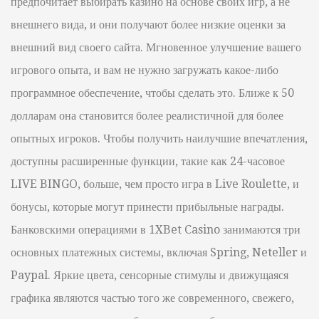
предпочитает выбирать казино на основе своих игр, а не
внешнего вида, и они получают более низкие оценки за
внешний вид своего сайта. Мгновенное улучшение вашего
игрового опыта, и вам не нужно загружать какое-либо
программное обеспечение, чтобы сделать это. Ближе к 50
долларам она становится более реалистичной для более
опытных игроков. Чтобы получить наилучшие впечатления,
доступны расширенные функции, такие как 24-часовое
LIVE BINGO, больше, чем просто игра в Live Roulette, и
бонусы, которые могут принести прибыльные награды.
Банковскими операциями в 1XBet Casino занимаются три
основных платежных системы, включая Spring, Neteller и
Paypal. Яркие цвета, сенсорные стимулы и движущаяся
графика являются частью того же современного, свежего,