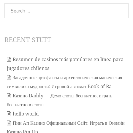
Search
RECENT STUFF
Resumen de casinos más populares en línea para
jugadores chilenos
Загадочные артефакты и археологическая магическая
символика мудрости: Игровой автомат Book of Ra
Казино Daddy — Демо слоты бесплатно, играть
бесплатно в слоты
hello world
Пин Ап Казино Официальный Сайт: Играть в Онлайн
Казино Pin Up