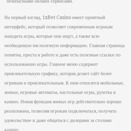
безопасными онлайн-сервисами.
На первый взгляд, 1xBet Casino имеет приятный
интерфейс, который позволяет современным игрокам
находить игры, которые они ищут, а также всю
необходимую им полезную информацию. Главная страница
понятна, проста в работе и даже есть полезные ссылки по
использованию игры. Главное меню содержит
привлекательную графику, которая делает сайт более
игривым и привлекательным. К ним относятся мобильные,
живые, игровые автоматы, настольные игры, рулетка и
казино. Новая функция живых игр действительно хорошо
реализована, позволяя игрокам подключаться, получать
удовольствие и даже общаться с дилерами за столами
казино.