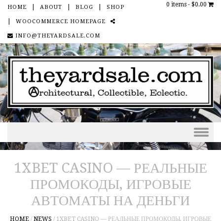
0 items -
$0.00
HOME
ABOUT
BLOG
SHOP
WOOCOMMERCE HOMEPAGE
SOCIAL
INFO@THEYARDSALE.COM
Skip to content
1XBET CASINO — РЕАЛЬНЫЕ
ПРОМОКОДЫ, ИГРОВЫЕ
АВТОМАТЫ НА ДЕНЬГИ
HOME
/
NEWS
/
1XBET CASINO — РЕАЛЬНЫЕ ПРОМОКОДЫ, ИГРОВЫЕ