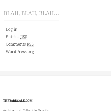
BLAH, BLAH, BLAH…
Log in
Entries
RSS
Comments
RSS
WordPress.org
THEYARDSALE.COM
Architectural, Collectible, Eclectic.