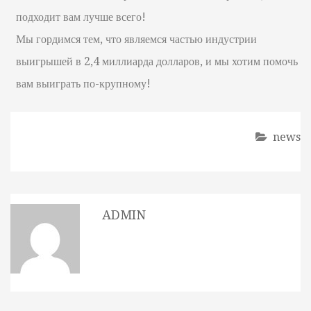
подходит вам лучше всего!
Мы гордимся тем, что являемся частью индустрии
выигрышей в 2,4 миллиарда долларов, и мы хотим помочь
вам выиграть по-крупному!
news
ADMIN