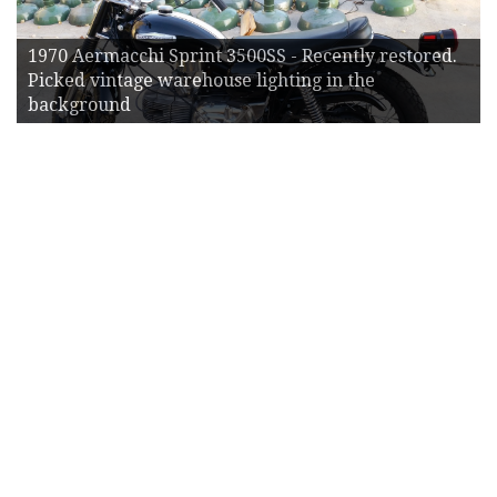
1970 Aermacchi Sprint 3500SS - Recently restored.
Picked vintage warehouse lighting in the
background