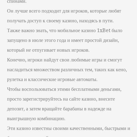
спинами.
Он лучше всего подходит для игроков, которые любят
получать доступ к своему казино, находясь в пути.
Также важно знать, что мобильное казино 1xBet было
запущено в июле этого года и имеет простой дизайн,
который не отпугивает новых игроков.
Конечно, игроки найдут свои любимые игры и смогут
насладиться множеством различных тем, таких как кено,
рулетка и классические игровые автоматы.
Чтобы воспользоваться этими бесплатными деньгами,
просто зарегистрируйтесь на сайте казино, внесите
депозит, а затем вращайте барабаны в надежде на
выигрышную комбинацию.
Эти казино известны своими качественными, быстрыми и