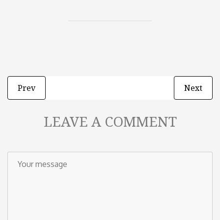
Prev
Next
Post navigation
LEAVE A COMMENT
C
o
m
m
e