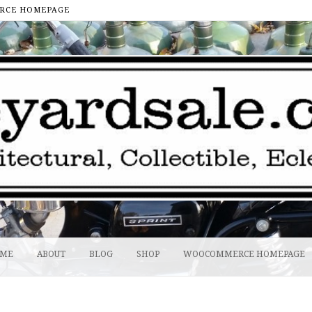
CE HOMEPAGE
ME
ABOUT
BLOG
SHOP
WOOCOMMERCE HOMEPAGE