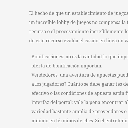
El hecho de que un establecimiento de juegos 
un increíble lobby de juegos no compensa la f
recurso o el procesamiento increíblemente lent
de este recurso evalúa el casino en línea en v
Bonificaciones: no es la cantidad lo que impor
oferta de bonificación importan.
Vendedores: una aventura de apuestas pued
a los jugadores? Cuánto se debe ganar (es dec
efectivo o las condiciones de apuesta están 
Interfaz del portal: vale la pena encontrar a
variedad bastante amplia de proveedores o u
mínimo en términos de clics. Si el entretenim