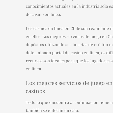
conocimientos actuales en la industria solo e
de casino en línea.
Los casinos en línea en Chile son realmente 
en ellos. Los mejores servicios de juego en C
depósitos utilizando sus tarjetas de crédito m
determinado portal de casino en línea, es difí
recursos son ideales para que los jugadores s
en línea.
Los mejores servicios de juego en
casinos
Todo lo que encuentra a continuación tiene un
también se enfocan en esto.