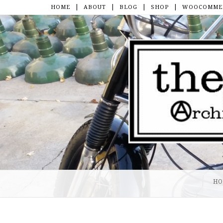
HOME
ABOUT
BLOG
SHOP
WOOCOMMER
Skip to content
HO
Menu