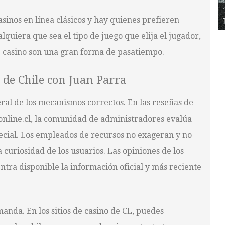
casinos en línea clásicos y hay quienes prefieren
alquiera que sea el tipo de juego que elija el jugador,
e casino son una gran forma de pasatiempo.
 de Chile con Juan Parra
eral de los mecanismos correctos. En las reseñas de
online.cl, la comunidad de administradores evalúa
pecial. Los empleados de recursos no exageran y no
 curiosidad de los usuarios. Las opiniones de los
entra disponible la información oficial y más reciente
anda. En los sitios de casino de CL, puedes