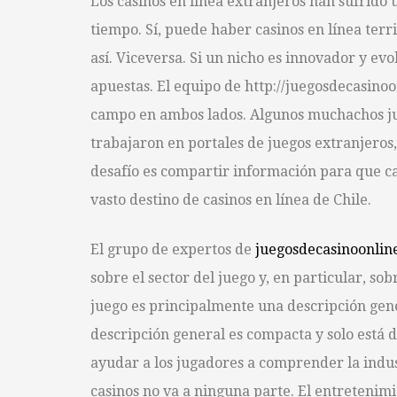
Los casinos en línea extranjeros han sufrido
tiempo. Sí, puede haber casinos en línea terri
así. Viceversa. Si un nicho es innovador y ev
apuestas. El equipo de http://juegosdecasinoo
campo en ambos lados. Algunos muchachos ju
trabajaron en portales de juegos extranjeros,
desafío es compartir información para que 
vasto destino de casinos en línea de Chile.
El grupo de expertos de
juegosdecasinoonline
sobre el sector del juego y, en particular, sobr
juego es principalmente una descripción gener
descripción general es compacta y solo está
ayudar a los jugadores a comprender la indus
casinos no va a ninguna parte. El entretenim