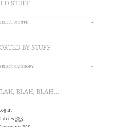
LD STUFF
SELECT MONTH
ORTED BY STUFF
SELECT CATEGORY
LAH, BLAH, BLAH…
Log in
Entries
RSS