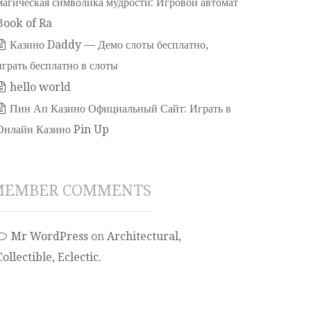
магическая символика мудрости: Игровой автомат
Book of Ra
Казино Daddy — Демо слоты бесплатно,
играть бесплатно в слоты
hello world
Пин Ап Казино Официальный Сайт: Играть в
Онлайн Казино Pin Up
MEMBER COMMENTS
Mr WordPress
on
Architectural,
Collectible, Eclectic.