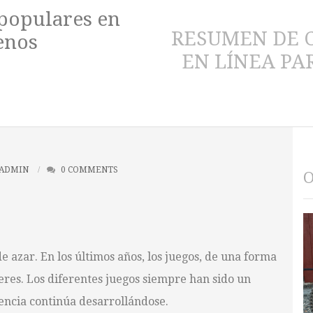
populares en
RESUMEN DE 
enos
EN LÍNEA PA
ADMIN
0 COMMENTS
O
azar. En los últimos años, los juegos, de una forma
es. Los diferentes juegos siempre han sido un
encia continúa desarrollándose.