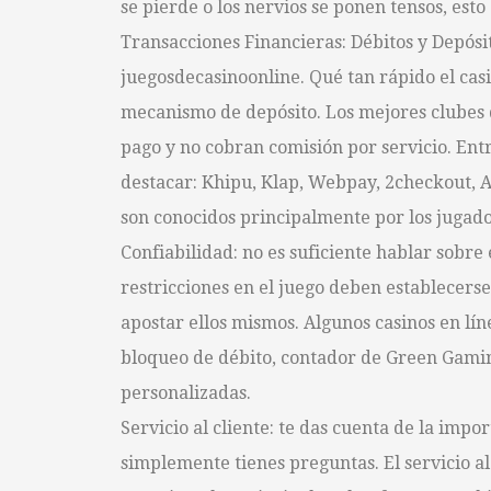
se pierde o los nervios se ponen tensos, esto 
Transacciones Financieras: Débitos y Depósi
juegosdecasinoonline. Qué tan rápido el casi
mecanismo de depósito. Los mejores clubes 
pago y no cobran comisión por servicio. En
destacar: Khipu, Klap, Webpay, 2checkout, 
son conocidos principalmente por los jugad
Confiabilidad: no es suficiente hablar sobre
restricciones en el juego deben establecerse
apostar ellos mismos. Algunos casinos en lí
bloqueo de débito, contador de Green Gaming
personalizadas.
Servicio al cliente: te das cuenta de la imp
simplemente tienes preguntas. El servicio al