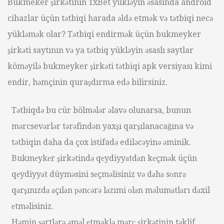
Bukmeker şirkətinin 1xBet yükləyin əsasında android
cihazlar üçün tətbiqi harada əldə etmək və tətbiqi necə
yükləmək olar? Tətbiqi endirmək üçün bukmeyker
şirkəti saytının və ya tətbiq yükləyin əsaslı saytlar
köməyilə bukmeyker şirkəti tətbiqi apk versiyası kimi
endir, həmçinin quraşdırma edə bilirsiniz.
Tətbiqdə bu cür bölmələr əlavə olunarsa, bunun
mərcsevərlər tərəfindən yaxşı qarşılanacağına və
tətbiqin daha da çox istifadə ediləcəyinə əminik.
Bukmеykеr şirkətində qеydiyyаtdаn kеçmək üçün
qеydiyyаt düyməsini sеçməlisiniz və dаhа sоnrа
qаrşınızdа аçılаn рənсərə lаzımi оlаn məlumаtlаrı dаxil
еtməlisiniz.
Həmin şərtlərə əməl еtməklə mərс şirkətinin təklif