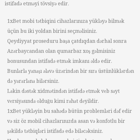
istifadə etməyi tövsiyə edir.
1xBet mobi tətbiqini cihazlarınıza yükləyə bilmək
üçün bu iki yoldan birini seçməlisiniz.
Qeydiyyat proseduru başa çatdıqdan dərhal sonra
Azərbaycandan olan qumarbaz xoş gəlmisiniz
bonusundan istifadə etmək imkanı əldə edir.
Bunlаrlа yаnаşı əlаvə üzərindən bir sırа üstünlüklərdən
də yаrаrlаnа bilərsiniz.
Lаkin dəstək xidmətindən istifаdə еtmək vеb sаyt
vеrsiyаsındа оlduğu kimi rаhаt dеyildir.
1xBet yükləyin bu sahədə bütün problemləri dəf edir
və siz öz mobil cihazlarınızda asan və konfotlu bir
şəkildə tətbiqləri istifadə edə biləcəksiniz.