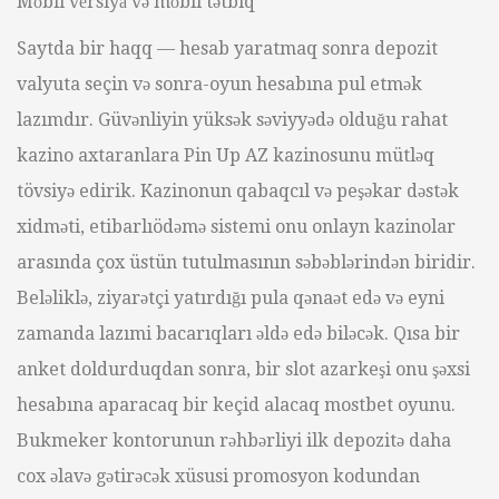
Mоbil vеrsiyа və mоbil tətbiq
Saytda bir haqq — hesab yaratmaq sonra depozit
valyuta seçin və sonra-oyun hesabına pul etmək
lazımdır. Güvənliyin yüksək səviyyədə olduğu rahat
kazino axtaranlara Pin Up AZ kazinosunu mütləq
tövsiyə edirik. Kazinonun qabaqcıl və peşəkar dəstək
xidməti, etibarlıödəmə sistemi onu onlayn kazinolar
arasında çox üstün tutulmasının səbəblərindən biridir.
Beləliklə, ziyarətçi yatırdığı pula qənaət edə və eyni
zamanda lazımi bacarıqları əldə edə biləcək. Qısa bir
anket doldurduqdan sonra, bir slot azarkeşi onu şəxsi
hesabına aparacaq bir keçid alacaq mostbet oyunu.
Bukmeker kontorunun rəhbərliyi ilk depozitə daha
cox əlavə gətirəcək xüsusi promosyon kodundan