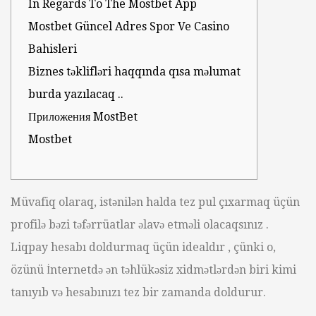
In Regards To The Mostbet App
Mostbet Güncel Adres Spor Ve Casino
Bahisleri
Biznes təklifləri haqqında qısa məlumat
burda yazılacaq ..
Приложения MostBet
Mostbet
Müvafiq olaraq, istənilən halda tez pul çıxarmaq üçün
profilə bəzi təfərrüatlar əlavə etməli olacaqsınız .
Liqpay hesabı doldurmaq üçün idealdır , çünki o,
özünü İnternetdə ən təhlükəsiz xidmətlərdən biri kimi
tanıyıb və hesabınızı tez bir zamanda doldurur.