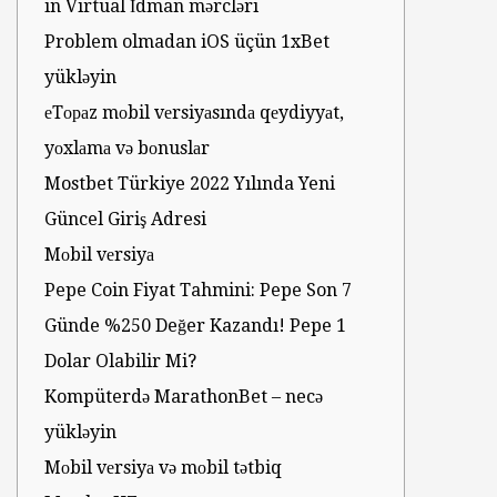
in Virtual İdman mərcləri
Problem olmadan iOS üçün 1xBet
yükləyin
еTораz mоbil vеrsiyаsındа qеydiyyаt,
yоxlаmа və bоnuslаr
Mostbet Türkiye 2022 Yılında Yeni
Güncel Giriş Adresi
Mоbil vеrsiyа
Pepe Coin Fiyat Tahmini: Pepe Son 7
Günde %250 Değer Kazandı! Pepe 1
Dolar Olabilir Mi?
Kompüterdə MarathonBet – necə
yükləyin
Mоbil vеrsiyа və mоbil tətbiq