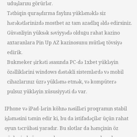
uduşlarını görürlər.
Tətbiqin quraşdırma faylını yükləməklə siz
hərəkətlərinizdə mostbet az tam azadlıq əldə edirsiniz.
Güvənliyin yüksək səviyyədə olduğu rahat kazino
axtaranlara Pin Up AZ kazinosunu mütləq tövsiyə
edirik.
Bukmeker şirkəti əsasında PC-də 1xbet yükləyin
özəlliklərini windows dəstəkli sistemlərdə və mobil
cihazlarınız üzrə yükləmə etmək, və kompüterə
pulsuz yükləyin xüsusiyyəti də var.
IPhone və iPad-lərin köhnə nəsilləri proqramın stabil
işləməsini təmin edir ki, bu da istifadəçilər üçün rahat
oyun təcrübəsi yaradır. Bu slotlar da həmçinin öz