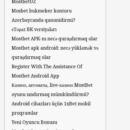
MostbetUZ
Mosbet bukmeker kontoru
Azerbaycanda qanunidirmi?
еTораz BK vеrsiyаlаrı
Mostbet APK-nı necə quraşdırmaq olar
Mostbet apk android: necə yükləmək və
quraşdırmaq olar
Register With The Assistance Of
Mostbet Android App
Казино, автоматы, live-казино MostBet
oyunu sındırmaq mümkündürmü?
Android cihazları üçün 1xBet mobil
proqramlar
Yeni Oyuncu Bonusu