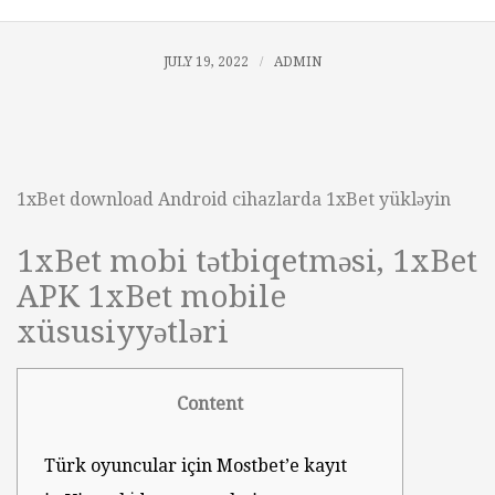
JULY 19, 2022
ADMIN
1xBet download Android cihazlarda 1xBet yükləyin
1xBet mobi tətbiqetməsi, 1xBet
APK 1xBet mobile
xüsusiyyətləri
Content
Türk oyuncular için Mostbet’e kayıt