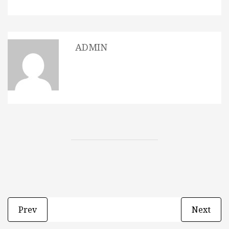
ADMIN
Prev
Next
Post navigation