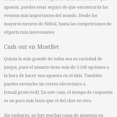
apostar, puedes estar seguro de que encontrarás los
eventos más importantes del mundo. Desde los
mayores torneos de fútbol, hasta las competiciones de
eSports más interesantes.
Cash out en MostBet
Quizás la más grande de todas sea su variedad de
juegos, pues el usuario tiene más de 3.500 opciones a
la hora de hacer una apuesta en el sitio. También
puedes enviarles un correo electrónico a
[email protected]. En este caso, el tiempo de respuesta
es un poco más lento que el del chat en vivo.
Sin embargo, no hay muchas casas de apuestas en