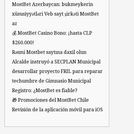
MostBet Azerbaycan: bukmeykerin
xüsusiyyətləri Veb sayt şirkəti MostBet
az
💰 MostBet Casino Bono: ¡hasta CLP
$260.000!
Rəsmi Mostbet saytına daxil olun
Alcalde instruyó a SECPLAN Municipal
desarrollar proyecto FRIL para reparar
techumbre de Gimnasio Municipal
Registro: ¿MostBet es fiable?
🎁 Promociones del MostBet Chile
Revisión de la aplicación móvil para iOS