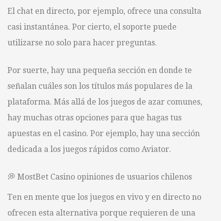
El chat en directo, por ejemplo, ofrece una consulta
casi instantánea. Por cierto, el soporte puede
utilizarse no solo para hacer preguntas.
Por suerte, hay una pequeña sección en donde te
señalan cuáles son los títulos más populares de la
plataforma. Más allá de los juegos de azar comunes,
hay muchas otras opciones para que hagas tus
apuestas en el casino. Por ejemplo, hay una sección
dedicada a los juegos rápidos como Aviator.
💭 MostBet Casino opiniones de usuarios chilenos
Ten en mente que los juegos en vivo y en directo no
ofrecen esta alternativa porque requieren de una