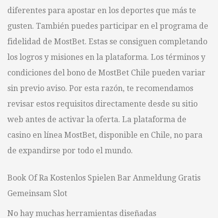
diferentes para apostar en los deportes que más te
gusten. También puedes participar en el programa de
fidelidad de MostBet. Estas se consiguen completando
los logros y misiones en la plataforma. Los términos y
condiciones del bono de MostBet Chile pueden variar
sin previo aviso. Por esta razón, te recomendamos
revisar estos requisitos directamente desde su sitio
web antes de activar la oferta. La plataforma de
casino en línea MostBet, disponible en Chile, no para
de expandirse por todo el mundo.
Book Of Ra Kostenlos Spielen Bar Anmeldung Gratis
Gemeinsam Slot
No hay muchas herramientas diseñadas