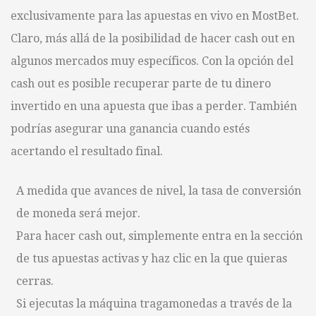
exclusivamente para las apuestas en vivo en MostBet.
Claro, más allá de la posibilidad de hacer cash out en
algunos mercados muy específicos. Con la opción del
cash out es posible recuperar parte de tu dinero
invertido en una apuesta que ibas a perder. También
podrías asegurar una ganancia cuando estés
acertando el resultado final.
A medida que avances de nivel, la tasa de conversión
de moneda será mejor.
Para hacer cash out, simplemente entra en la sección
de tus apuestas activas y haz clic en la que quieras
cerras.
Si ejecutas la máquina tragamonedas a través de la