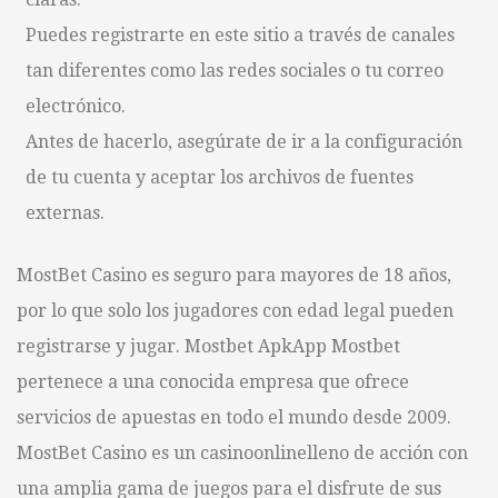
Puedes registrarte en este sitio a través de canales
tan diferentes como las redes sociales o tu correo
electrónico.
Antes de hacerlo, asegúrate de ir a la configuración
de tu cuenta y aceptar los archivos de fuentes
externas.
MostBet Casino es seguro para mayores de 18 años,
por lo que solo los jugadores con edad legal pueden
registrarse y jugar. Mostbet ApkApp Mostbet
pertenece a una conocida empresa que ofrece
servicios de apuestas en todo el mundo desde 2009.
MostBet Casino es un casinoonlinelleno de acción con
una amplia gama de juegos para el disfrute de sus