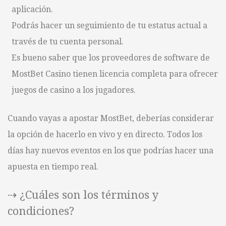
aplicación.
Podrás hacer un seguimiento de tu estatus actual a
través de tu cuenta personal.
Es bueno saber que los proveedores de software de
MostBet Casino tienen licencia completa para ofrecer
juegos de casino a los jugadores.
Cuando vayas a apostar MostBet, deberías considerar
la opción de hacerlo en vivo y en directo. Todos los
días hay nuevos eventos en los que podrías hacer una
apuesta en tiempo real.
⇢ ¿Cuáles son los términos y
condiciones?