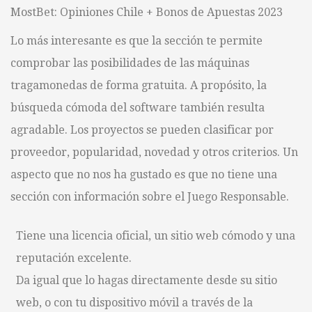
MostBet: Opiniones Chile + Bonos de Apuestas 2023
Lo más interesante es que la sección te permite
comprobar las posibilidades de las máquinas
tragamonedas de forma gratuita. A propósito, la
búsqueda cómoda del software también resulta
agradable. Los proyectos se pueden clasificar por
proveedor, popularidad, novedad y otros criterios. Un
aspecto que no nos ha gustado es que no tiene una
sección con información sobre el Juego Responsable.
Tiene una licencia oficial, un sitio web cómodo y una
reputación excelente.
Da igual que lo hagas directamente desde su sitio
web, o con tu dispositivo móvil a través de la