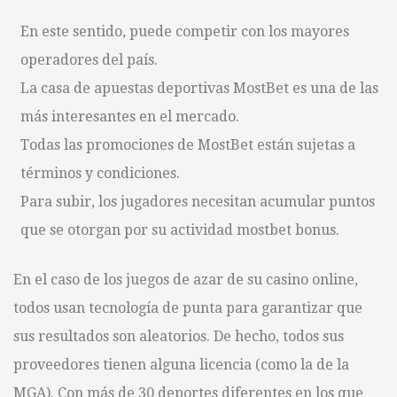
En este sentido, puede competir con los mayores
operadores del país.
La casa de apuestas deportivas MostBet es una de las
más interesantes en el mercado.
Todas las promociones de MostBet están sujetas a
términos y condiciones.
Para subir, los jugadores necesitan acumular puntos
que se otorgan por su actividad mostbet bonus.
En el caso de los juegos de azar de su casino online,
todos usan tecnología de punta para garantizar que
sus resultados son aleatorios. De hecho, todos sus
proveedores tienen alguna licencia (como la de la
MGA). Con más de 30 deportes diferentes en los que