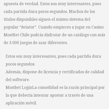
apuesta de verdad. Estos son muy interesantes, pues
cada partida dura pocos segundos. Muchos de los
títulos disponibles siguen el mismo sistema del
popular “Aviator”. Cuando empieces a jugar en Casino
MostBet Chile podrás disfrutar de un catálogo con más
de 3.000 juegos de azar diferentes.
Estos son muy interesantes, pues cada partida dura
pocos segundos.
Además, dispone de licencia y certificados de calidad
del software.
Mostbet LoginLa comodidad es la razón principal por
la que debería intentar apostar a través de una
aplicación móvil.