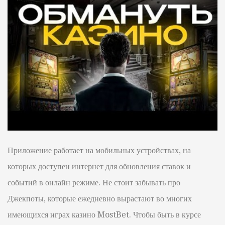
Приложение работает на мобильных устройствах, на
которых доступен интернет для обновления ставок и
событий в онлайн режиме. Не стоит забывать про
Джекпоты, которые ежедневно вырастают во многих
имеющихся играх казино MostBet. Чтобы быть в курсе