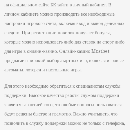
на официальном сайте БК зайти в личный кабинет. В
личном кабинете можно производить все необходимые
настройки игрового счета, включая ввод и вывод денежных
средств. При регистрации новичок получает бонусы,
которые можно использовать либо для ставок на спорт либо
для игры в онлайн-казино. Онлайн-казино Mostbet
предлагает широкий выбор азартных игр, включая игровые
автоматы, лотереи и настольные игры.
Для этого необходимо обратиться к специалистам службы
поддержки. Высокое качество работы службы поддержки
является гарантией того, что любые вопросы пользователя
будут решены быстро и грамотно. Важно учитывать, что
позволить в службу поддержки можно не только с телефона,