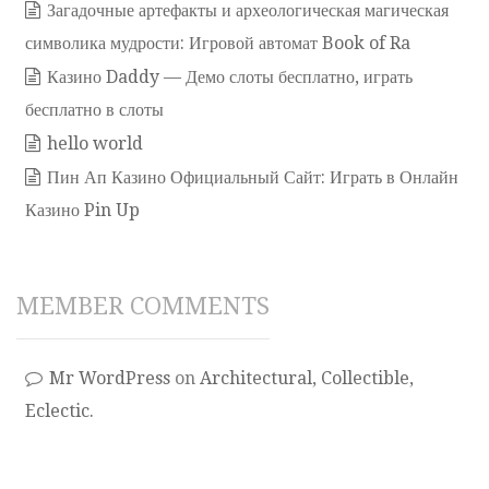
Загадочные артефакты и археологическая магическая
символика мудрости: Игровой автомат Book of Ra
Казино Daddy — Демо слоты бесплатно, играть
бесплатно в слоты
hello world
Пин Ап Казино Официальный Сайт: Играть в Онлайн
Казино Pin Up
MEMBER COMMENTS
Mr WordPress
on
Architectural, Collectible,
Eclectic.