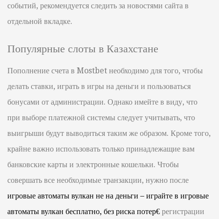
событий, рекомендуется следить за новостями сайта в
отдельной вкладке.
Популярные слоты в Казахстане
Пополнение счета в Mostbet необходимо для того, чтобы
делать ставки, играть в игры на деньги и пользоваться
бонусами от администрации. Однако имейте в виду, что
при выборе платежной системы следует учитывать, что
выигрыши будут выводиться таким же образом. Кроме того,
крайне важно использовать только принадлежащие вам
банковские карты и электронные кошельки. Чтобы
совершать все необходимые транзакции, нужно после
игровые автоматы вулкан не на деньги – играйте в игровые
автоматы вулкан бесплатно, без риска потер€
регистрации