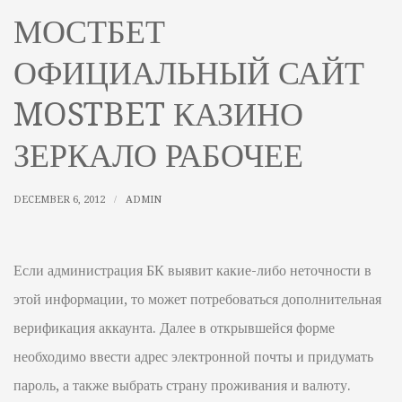
МОСТБЕТ
ОФИЦИАЛЬНЫЙ САЙТ
MOSTBET КАЗИНО
ЗЕРКАЛО РАБОЧЕЕ
DECEMBER 6, 2012
ADMIN
Если администрация БК выявит какие-либо неточности в
этой информации, то может потребоваться дополнительная
верификация аккаунта. Далее в открывшейся форме
необходимо ввести адрес электронной почты и придумать
пароль, а также выбрать страну проживания и валюту.