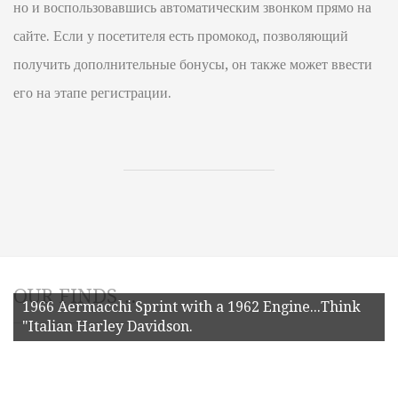
но и воспользовавшись автоматическим звонком прямо на
сайте. Если у посетителя есть промокод, позволяющий
получить дополнительные бонусы, он также может ввести
его на этапе регистрации.
OUR FINDS…
1966 Aermacchi Sprint with a 1962 Engine...Think
"Italian Harley Davidson.