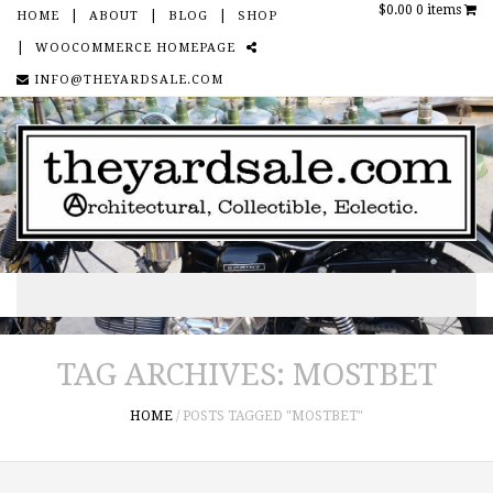
$0.00
0 items
HOME
ABOUT
BLOG
SHOP
WOOCOMMERCE HOMEPAGE
SOCIAL
INFO@THEYARDSALE.COM
Skip to content
TAG ARCHIVES:
MOSTBET
HOME
/
POSTS TAGGED "MOSTBET"