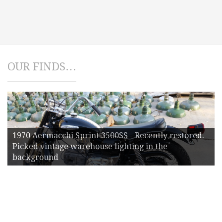
OUR FINDS…
1970 Aermacchi Sprint 3500SS - Recently restored.
Picked vintage warehouse lighting in the
background