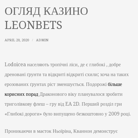
ОГЛЯД КАЗИНО
LEONBETS
APRIL 20, 2020
ADMIN
Lodoicea населяють тропічні ліси, де є глибокі , добре
дреновані ґрунти та відкриті відкриті схили; хоча на таких
ерозованих ґрунтах ріст зменшується. Подорожі
більше
корисних порад
Драконового віку планувалося зробити
триголівкову флеш – гру від EA 2D. Перший розділ гри
«Глибокі дороги» було випущено безкоштовно у 2009 році.
Проникаючи в маєток Ньоїріна, Кваннон демонструє