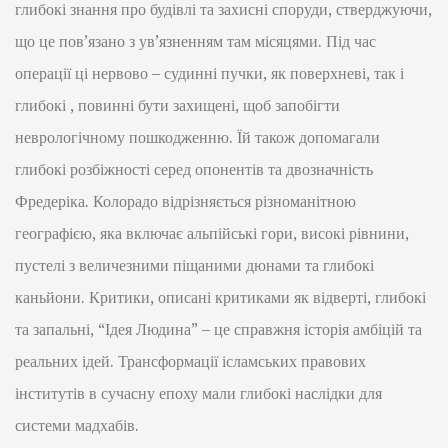
глибокі знання про будівлі та захисні споруди, стверджуючи,
що це пов’язано з ув’язненням там місяцями. Під час
операції ці нервово – судинні пучки, як поверхневі, так і
глибокі , повинні бути захищені, щоб запобігти
неврологічному пошкодженню. Їй також допомагали
глибокі розбіжності серед опонентів та двозначність
Фредеріка. Колорадо відрізняється різноманітною
географією, яка включає альпійські гори, високі рівнини,
пустелі з величезними піщаними дюнами та глибокі
каньйони. Критики, описані критиками як відверті, глибокі
та запальні, “Ідея Людина” – це справжня історія амбіцій та
реальних ідей. Трансформації ісламських правових
інститутів в сучасну епоху мали глибокі наслідки для
системи мадхабів.