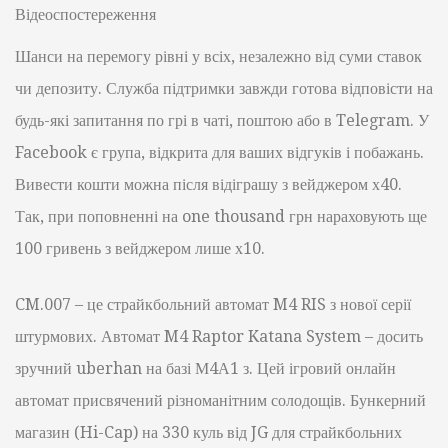
Відеоспостереження
Шанси на перемогу рівні у всіх, незалежно від суми ставок
чи депозиту. Служба підтримки завжди готова відповісти на
будь-які запитання по грі в чаті, поштою або в Telegram. У
Facebook є група, відкрита для ваших відгуків і побажань.
Вивести кошти можна після відіграшу з вейджером х40.
Так, при поповненні на one thousand грн нараховують ще
100 гривень з вейджером лише х10.
CM.007 – це страйкбольний автомат M4 RIS з нової серії
штурмових. Автомат M4 Raptor Katana System – досить
зручний uberhan на базі М4А1 з. Цей ігровий онлайн
автомат присвячений різноманітним солодощів. Бункерний
магазин (Hi-Cap) на 330 куль від JG для страйкбольних