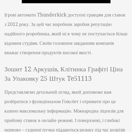
Ігрові автомати Thunderkick доступні гравцям для ставок
з 2012 року. За цей час виробник заробив репутацію
надійного розробника, який ні в чому не поступається більш
відомим студіям. Своїм головним завданням компанія
вважає створення продуктів високої якості.
Зошит 12 Аркушів, Клітинка Графіті Ціна
За Упаковку 25 Штук Te51113
Представляємо детальний огляд, який допоможе вам
розібратися з функціоналом Гоіксбет і отримати про це
казино максимальну інформацію. Міжнародна ліцензія для
прийому ставок в онлайн-режимі. І поверхневі, і глибокі
нервово – судинні пучки піддаються ризику під час розрізів