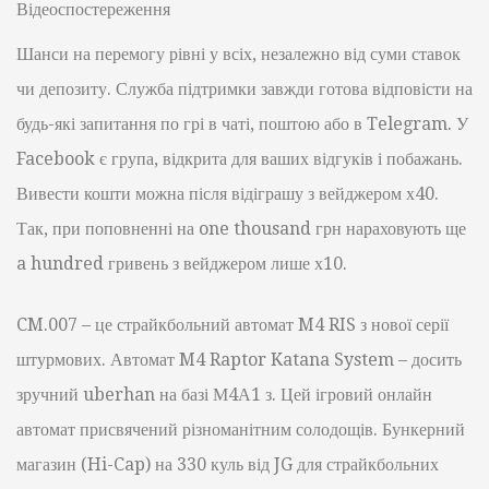
Відеоспостереження
Шанси на перемогу рівні у всіх, незалежно від суми ставок
чи депозиту. Служба підтримки завжди готова відповісти на
будь-які запитання по грі в чаті, поштою або в Telegram. У
Facebook є група, відкрита для ваших відгуків і побажань.
Вивести кошти можна після відіграшу з вейджером х40.
Так, при поповненні на one thousand грн нараховують ще
a hundred гривень з вейджером лише х10.
CM.007 – це страйкбольний автомат M4 RIS з нової серії
штурмових. Автомат M4 Raptor Katana System – досить
зручний uberhan на базі М4А1 з. Цей ігровий онлайн
автомат присвячений різноманітним солодощів. Бункерний
магазин (Hi-Cap) на 330 куль від JG для страйкбольних