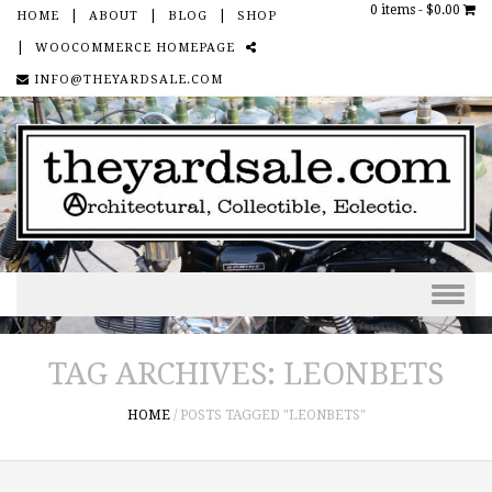
0 items -
$0.00
HOME
ABOUT
BLOG
SHOP
WOOCOMMERCE HOMEPAGE
SOCIAL
INFO@THEYARDSALE.COM
Skip to content
TAG ARCHIVES:
LEONBETS
HOME
/
POSTS TAGGED "LEONBETS"