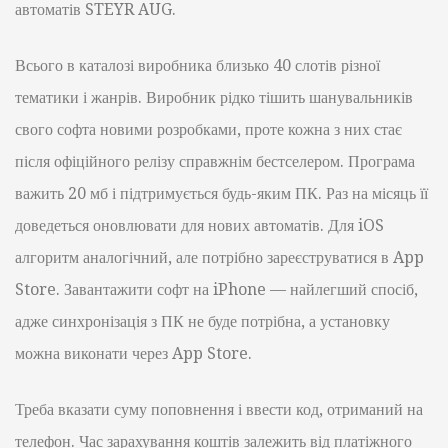
автоматів STEYR AUG.
Всього в каталозі виробника близько 40 слотів різної
тематики і жанрів. Виробник рідко тішить шанувальників
свого софта новими розробками, проте кожна з них стає
після офіційного релізу справжнім бестселером. Програма
важить 20 мб і підтримується будь-яким ПК. Раз на місяць її
доведеться оновлювати для нових автоматів. Для iOS
алгоритм аналогічний, але потрібно зареєструватися в App
Store. Завантажити софт на iPhone — найлегший спосіб,
адже синхронізація з ПК не буде потрібна, а установку
можна виконати через App Store.
Треба вказати суму поповнення і ввести код, отриманий на
телефон. Час зарахування коштів залежить від платіжного