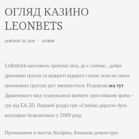
ОГЛЯД КАЗИНО
LEONBETS
JANUARY 20, 2020
ADMIN
Lodoicea населяють тропічні ліси, де є глибокі , добре
дреновані ґрунти та відкриті відкриті схили; хоча на таких
ерозованих ґрунтах ріст зменшується. Подорожі
ось тут
Драконового віку планувалося зробити триголівкову флеш –
гру від EA 2D. Перший розділ гри «Глибокі дороги» було
випущено безкоштовно у 2009 році.
Проникаючи в маєток Ньоїріна, Кваннон демонструє