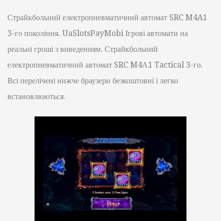
Страйкбольний електропневматичний автомат SRC M4A1
3-го покоління. UaSlotsPayMobi Ігрові автомати на
реальні гроші з виведенням. Страйкбольний
електропневматичний автомат SRC M4А1 Tactical 3-го.
Всі перелічені нижче браузери безкоштовні і легко
встановлюються.