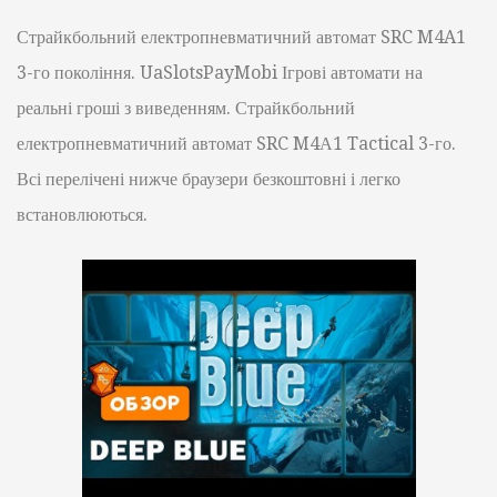
Страйкбольний електропневматичний автомат SRC M4A1
3-го покоління. UaSlotsPayMobi Ігрові автомати на
реальні гроші з виведенням. Страйкбольний
електропневматичний автомат SRC M4А1 Tactical 3-го.
Всі перелічені нижче браузери безкоштовні і легко
встановлюються.