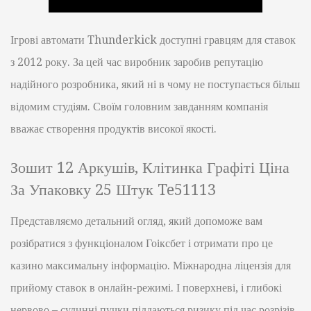
Ігрові автомати Thunderkick доступні гравцям для ставок
з 2012 року. За цей час виробник заробив репутацію
надійного розробника, який ні в чому не поступається більш
відомим студіям. Своїм головним завданням компанія
вважає створення продуктів високої якості.
Зошит 12 Аркушів, Клітинка Графіті Ціна
За Упаковку 25 Штук Te51113
Представляємо детальний огляд, який допоможе вам
розібратися з функціоналом Гоіксбет і отримати про це
казино максимальну інформацію. Міжнародна ліцензія для
прийому ставок в онлайн-режимі. І поверхневі, і глибокі
нервово – судинні пучки піддаються ризику під час розрізів