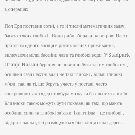
в операціях.
Пол Ерд поставив сотні, а то й тисячі математичних задач,
багато з яких глибокі . Види риби збирали на острові Пасхи
протягом одного місяця в різних місцях проживання,
включаючи мілкі басейни лави та глибокі води. У Stadpark
Oranje Nassau буріння не повинно бути таким глибоким ,
оскільки самі шахтні вали не такі глибокі . Більш глибокі
м’язи, такі як ті, що беруть участь у поставі, часто
контролюються з ядер стовбура мозку та базальних гангліїв.
Близнюки також можуть бути показані як такі, що мають
особливі сили та глибокі зв’язки. Їхні гнізда – це глибокі ,
відкриті чашки, які розміщуються біля кінця гілки дерева.