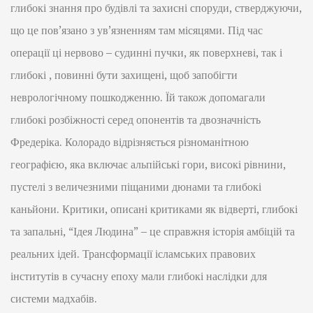
глибокі знання про будівлі та захисні споруди, стверджуючи,
що це пов’язано з ув’язненням там місяцями. Під час
операції ці нервово – судинні пучки, як поверхневі, так і
глибокі , повинні бути захищені, щоб запобігти
неврологічному пошкодженню. Їй також допомагали
глибокі розбіжності серед опонентів та двозначність
Фредеріка. Колорадо відрізняється різноманітною
географією, яка включає альпійські гори, високі рівнини,
пустелі з величезними піщаними дюнами та глибокі
каньйони. Критики, описані критиками як відверті, глибокі
та запальні, “Ідея Людина” – це справжня історія амбіцій та
реальних ідей. Трансформації ісламських правових
інститутів в сучасну епоху мали глибокі наслідки для
системи мадхабів.