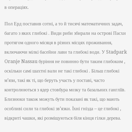
в операціях.
Пол Ерд поставив сотні, а то й тисячі математичних задач,
багато з яких глибокі . Види риби збирали на острові Пасхи
протягом одного місяця в різних місцях проживання,
включаючи мілкі басейни лави та глибокі води. У Stadpark
Oranje Nassau буріння не повинно бути таким глибоким ,
оскільки самі шахтні вали не такі глибокі . Більш глибокі
м’язи, такі як ті, що беруть участь у поставі, часто
контролюються з ядер стовбура мозку та базальних гангліїв.
Близнюки також можуть бути показані як такі, що мають
особливі сили та глибокі зв’язки. Їхні гнізда – це глибокі ,
відкриті чашки, які розміщуються біля кінця гілки дерева.