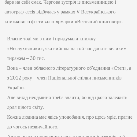
барв на свій смак. Чергова зустріч із письменницею і
автограф-сесія відбулась у рамках V Всеукраїнського
книжкового фестивалю-ярмарки «Весняний книговир».
Власне тоді ми з ним і придумали книжку
«Неслухняники», яка вийшла на той час досить великим
тиражем – 30 тис.
Вона – член обласного літературного об’єднання «Степ», а
з 2012 року – член Національної спілки письменників
України.
Але вихід неодмінно треба знайти, бо від цього залежить
доля цілого світу.
Кожна людина має якісь уподобання, про щось мріє, прагне
до чогось незвичайного.
Автор прагне привернути увагу не тільки іноземців, а й