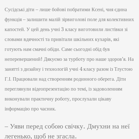
Сусідські діти – лише бойові побратими Ксені, чия єдина
функція – залишити малій зірвиголові поле для колективних
капостей. У цей день учні 3 класу виготовили листівки зі
словами вдячності та привітали шкільних кухарів, які
готують нам смачні обіди. Саме сьогодні обід був
неперевершений! Дякуємо за турботу про наше здоров’я. На
занятті з дизайну і технологій учні 4 класу разом із Тлустою
Г.І. Працювали над створенням родинного оберега. Діти
переглянули відеопрезентацію по темі, із задоволенням
виконували практичну роботу, прослухали цікаву
інформацію про часник.
– Уяви перед собою свічку. Дмухни на неї
легенько, щоб не згасла.