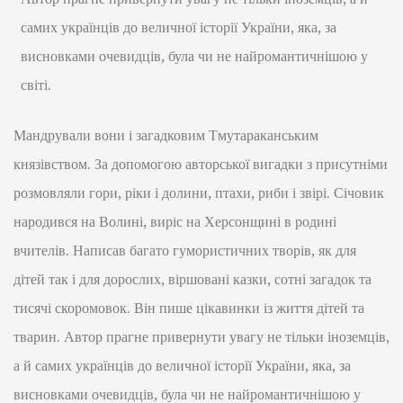
самих українців до величної історії України, яка, за
висновками очевидців, була чи не найромантичнішою у
світі.
Мандрували вони і загадковим Тмутараканським
князівством. За допомогою авторської вигадки з присутніми
розмовляли гори, ріки і долини, птахи, риби і звірі. Січовик
народився на Волині, виріс на Херсонщині в родині
вчителів. Написав багато гумористичних творів, як для
дітей так і для дорослих, віршовані казки, сотні загадок та
тисячі скоромовок. Він пише цікавинки із життя дітей та
тварин. Автор прагне привернути увагу не тільки іноземців,
а й самих українців до величної історії України, яка, за
висновками очевидців, була чи не найромантичнішою у