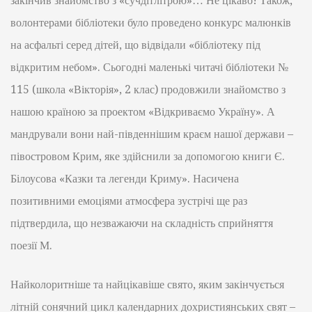
закінчив знайомство з «сучдітлітрою»… Не цікаво! Також,
волонтерами бібліотеки було проведено конкурс малюнків
на асфальті серед дітей, що відвідали «бібліотеку під
відкритим небом». Сьогодні маленькі читачі бібліотеки №
115 (школа «Вікторія», 2 клас) продовжили знайомство з
нашою країною за проектом «Відкриваємо Україну». А
мандрували вони най-південнішим краєм нашої держави –
півостровом Крим, яке здійснили за допомогою книги Є.
Білоусова «Казки та легенди Криму». Насичена
позитивними емоціями атмосфера зустрічі ще раз
підтвердила, що незважаючи на складність сприйняття
поезії М.
Найколоритніше та найцікавіше свято, яким закінчується
літній сонячний цикл календарних дохристиянських свят –