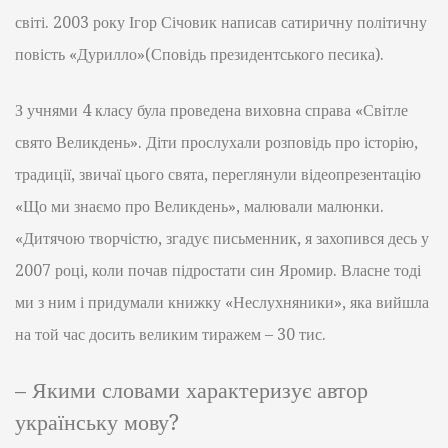
світі. 2003 року Ігор Січовик написав сатиричну політичну
повість «Дурилло»(Сповідь президентського песика).
З учнями 4 класу була проведена виховна справа «Світле
свято Великдень». Діти прослухали розповідь про історію,
традиції, звичаї цього свята, переглянули відеопрезентацію
«Що ми знаємо про Великдень», малювали малюнки.
«Дитячою творчістю, згадує письменник, я захопився десь у
2007 році, коли почав підростати син Яромир. Власне тоді
ми з ним і придумали книжку «Неслухняники», яка вийшла
на той час досить великим тиражем – 30 тис.
– Якими словами характеризує автор
українську мову?