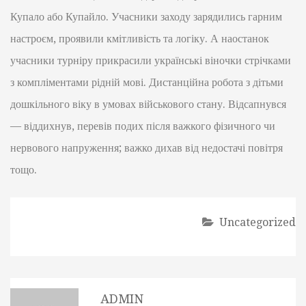
Купало або Купайло. Учасники заходу зарядились гарним
настроєм, проявили кмітливість та логіку. А наостанок
учасники турніру прикрасили українські віночки стрічками
з компліментами рідній мові. Дистанційна робота з дітьми
дошкільного віку в умовах військового стану. Відсапнувся
— віддихнув, перевів подих після важкого фізичного чи
нервового напруження; важко дихав від недостачі повітря
тощо.
Uncategorized
ADMIN