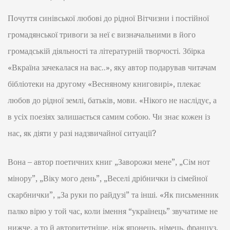
Почуття синівської любові до рідної Вітчизни і постійної
громадянської тривоги за неї є визначальними в його
громадській діяльності та літературній творчості. Збірка
«Вкраїна зачекалася на вас..», яку автор подарував читачам
бібліотеки на другому «Весняному книговирі», плекає
любов до рідної землі, батьків, мови. «Нікого не наслідує, а
в усіх поезіях залишається самим собою. Чи знає кожен із
нас, як діяти у разі надзвичайної ситуації?
Вона – автор поетичних книг „Заворожи мене”, „Сім нот
мінору”, „Віку мого день”, „Веселі дрібнички із сімейної
скарбнички”, „За руки по райдузі” та інші. «Як письменник
палко вірю у той час, коли імення “українець” звучатиме не
нижче, а то й авторитетніше, ніж японець, німець, француз,