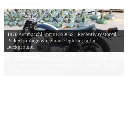
1970 Aermacchi Sprint 3500SS - Recently restored.
Picked vintage warehouse lighting in the
background