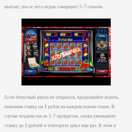
выплат, после чего игрок совершает 5-7 спинов.
Если бонусный раунд не открылся, продолжайте играть,
повышая ставку на 1 рубль на каждом новом спине. В
случае неудачи после 5-7 прокруток, снова уменьшите
ставку до 5 рублей и повторите цикл еще раз. В этом и