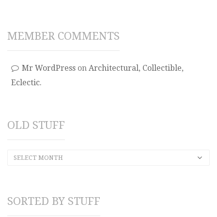
MEMBER COMMENTS
Mr WordPress
on
Architectural, Collectible,
Eclectic.
OLD STUFF
SELECT MONTH
SORTED BY STUFF