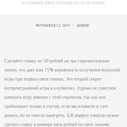
КЛУБНИЧКИ, FRUIT COCKTAIL БЕЗ РЕГИСТРАЦИИ
NOVEMBER 12, 2019
ADMIN
Сделайте ставку по 50 рублей на три горизонтальные
линии, что дает вам 75% вероятность получения бонусной
игры при первых пяти спинах. Это второй секрет
беспроигрышной игры в клубничку. Однако не советуем
начинать игру именно с этой стратегии, так как она
срабатывает только в случае, если вы вложили в слот
деньги, но не смогли выиграть. 2.В первую очередь нужно
сделать ставку в размере пяти рублей по пяти линиям