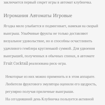
заключается первый секрет игры в автомат клубничка.
Игромания Автоматы Игровые
Ягодка мило улыбается и подмигивает, намекая на скорый
выигрыш. Улыбчивые фрукты не только доставляют
визуальное удовольствие, но и способны осчастливить
удачливого гемблера кругленькой суммой. Для удвоения
выигрышей, полученных в обычных спинах, в автомате
Fruit Cocktail реализована риск-игра.
Некоторые из них можно применить и в этом аппарате.
Любители фруктового эмулятора оценили его щедрость,
регулярно получая приличные выигрыши.
На сегодняшний день Клубничка пользуется активной