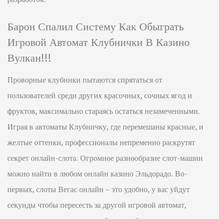
Барон Спалил Систему Как Обыграть
Игровой Автомат Клубнички В Казино
Вулкан!!!
Проворные клубники пытаются спрятаться от
пользователей среди других красочных, сочных ягод и
фруктов, максимально стараясь остаться незамеченными.
Играя в автоматы Клубничку, где перемешаны красные, и
желтые оттенки, профессионалы непременно раскрутят
секрет онлайн-слота. Огромное разнообразие слот-машин
можно найти в любом онлайн казино Эльдорадо. Во-
первых, слоты Вегас онлайн – это удобно, у вас уйдут
секунды чтобы пересесть за другой игровой автомат,