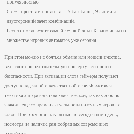
популярностью.
Схема простая и понятная — 5 барабанов, 9 линий и
двусторонний зачет комбинаций.
Бесплатно загрузите самый лучший опыт Казино игры на
множестве игровых автоматов уже сегодня!
При этом можно не бояться обмана или мошенничества,
ведь слот прошел тщательную проверку честности и
безопасности. При активации слота геймеры получают
доступ к надежной и качественной игре. Фруктовая
тематика аппаратов стала классической, так как хорошо
знакома еще со времен актуальности наземных игровых
залов. При этом они актуальные по сегодняшний день,
несмотря на наличие разнообразных современных
разработок.