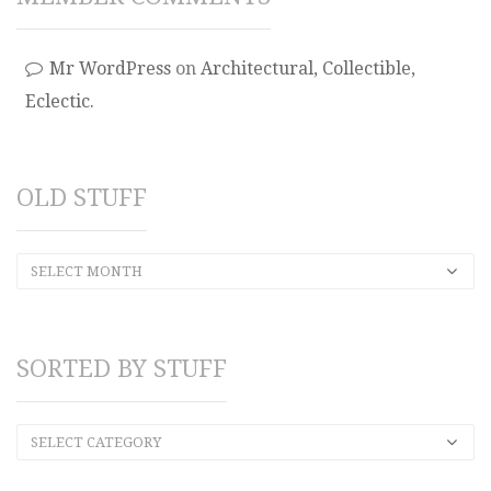
Mr WordPress
on
Architectural, Collectible,
Eclectic.
OLD STUFF
SELECT MONTH
SORTED BY STUFF
SELECT CATEGORY