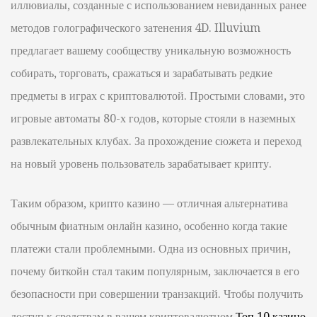
иллювиалы, созданные с использованием невиданных ранее
методов голографического затенения 4D. Illuvium
предлагает вашему сообществу уникальную возможность
собирать, торговать, сражаться и зарабатывать редкие
предметы в играх с криптовалютой. Простыми словами, это
игровые автоматы 80-х годов, которые стояли в наземных
развлекательных клубах. За прохождение сюжета и переход
на новый уровень пользователь зарабатывает крипту.
Таким образом, крипто казино — отличная альтернатива
обычным фиатным онлайн казино, особенно когда такие
платежи стали проблемными. Одна из основных причин,
почему биткойн стал таким популярным, заключается в его
безопасности при совершении транзакций. Чтобы получить
доступ к средствам в вашем криптовалютном
Топ 10 казино