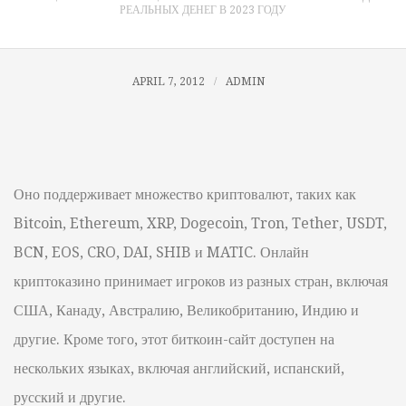
РЕАЛЬНЫХ ДЕНЕГ В 2023 ГОДУ
APRIL 7, 2012
ADMIN
Оно поддерживает множество криптовалют, таких как
Bitcoin, Ethereum, XRP, Dogecoin, Tron, Tether, USDT,
BCN, EOS, CRO, DAI, SHIB и MATIC. Онлайн
криптоказино принимает игроков из разных стран, включая
США, Канаду, Австралию, Великобританию, Индию и
другие. Кроме того, этот биткоин-сайт доступен на
нескольких языках, включая английский, испанский,
русский и другие.