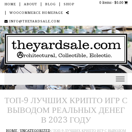
0 items -
$0.00
HOME
ABOUT
BLOG
SHOP
WOOCOMMERCE HOMEPAGE
SOCIAL
INFO@THEYARDSALE.COM
Skip to content
ТОП-9 ЛУЧШИХ КРИПТО ИГР С
ВЫВОДОМ РЕАЛЬНЫХ ДЕНЕГ
В 2023 ГОДУ
HOME
/
UNCATEGORIZED
/
ТОП-9 ЛУЧШИХ КРИПТО ИГР С ВЫВОДОМ