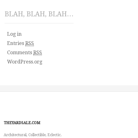
BLAH, BLAH, BLAH…
Log in
Entries
RSS
Comments
RSS
WordPress.org
THEYARDSALE.COM
Architectural, Collectible, Eclectic.