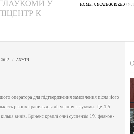
І ГЛАУКОМИ У
HOME
/
UNCATEGORIZED
/
ᐉ 
ПІЦЕНТР К
, 2012
ADMIN
O
нашого оператора для підтвердження замовлення після його
ькість різних крапель для лікування глаукоми. Це 4-5
я кілька видів. Брінекс краплі очні суспензія 1% флакон-