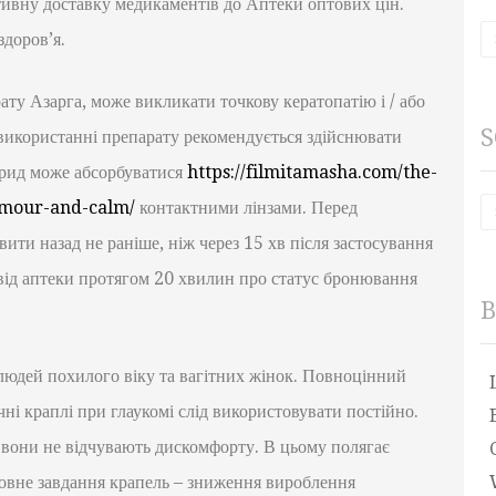
тивну доставку медикаментів до Аптеки оптових цін.
доров’я.
ату Азарга, може викликати точкову кератопатію і / або
S
використанні препарату рекомендується здійснювати
орид може абсорбуватися
https://filmitamasha.com/the-
umour-and-calm/
контактними лінзами. Перед
вити назад не раніше, ніж через 15 хв після застосування
від аптеки протягом 20 хвилин про статус бронювання
B
 людей похилого віку та вагітних жінок. Повноцінний
чні краплі при глаукомі слід використовувати постійно.
 вони не відчувають дискомфорту. В цьому полягає
овне завдання крапель – зниження вироблення