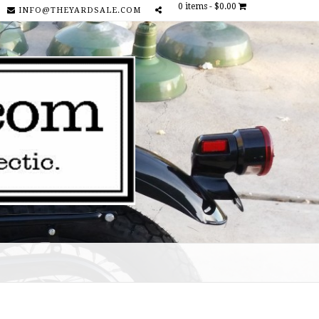
0 items -
$0.00
INFO@THEYARDSALE.COM
SOCIAL