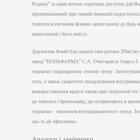
Родина” та наші аптеки-партнери доступні для Ва
протипоказаний при тяжкій нирковій недостатності
торкатися кінчиком флакон-крапельниці до будь-я
крапельниці і його вмісту.
Дорзоптик Комбі Еко краплі очні розчин 20мг/
завод “ПОЛЬФАРМА” С.А. Очні краплі Азарга 5 м
глаукомі і підвищеному очному тиску. Застосува
тиск, а також скоротити продукування внутрішньо
використовувати краплі також при гіпертензії очі
це тимолол і брінзоламід, що потрапляють в крово
глаукоми – зниження внутрішньоочного тиску. Їх
ока та діє ефективно.
Аналоги і замінники