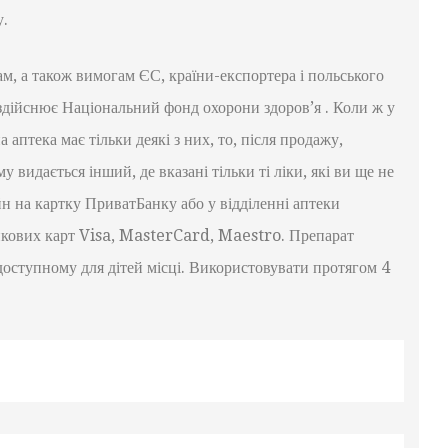
у.
м, а також вимогам ЄС, країни-експортера і польського
 здійснює Національний фонд охорони здоров’я . Коли ж у
 аптека має тільки деякі з них, то, після продажу,
видається інший, де вказані тільки ті ліки, які ви ще не
 на картку ПриватБанку або у відділенні аптеки
тикових карт Visa, MasterCard, Maestro. Препарат
недоступному для дітей місці. Використовувати протягом 4