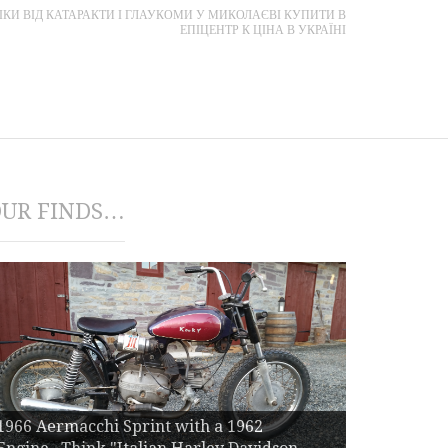
ЛІКИ ВІД КАТАРАКТИ І ГЛАУКОМИ У МИКОЛАЄВІ КУПИТИ В
ЕПІЦЕНТР К ЦІНА В УКРАЇНІ
UR FINDS…
1970 Aermacchi Sprint 3500SS - Recently
restored. Picked vintage warehouse lighting
in the background