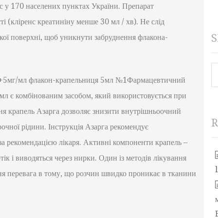
с у 170 населених пунктах України. Препарат
 (кліренс креатиніну менше 30 мл / хв). Не слід
S
кої поверхні, щоб уникнути забруднення флакона-
S
мл+5мг/мл флакон-крапельниця 5мл №1Фармацевтичний
л є комбінованим засобом, який використовується при
ння крапель Азарга дозволяє знизити внутрішньоочний
R
очної рідини. Інструкція Азарга рекомендує
 за рекомендацією лікаря. Активні компоненти крапель –
тік і виводяться через нирки. Один із методів лікування
ня перевага в тому, що розчин швидко проникає в тканини