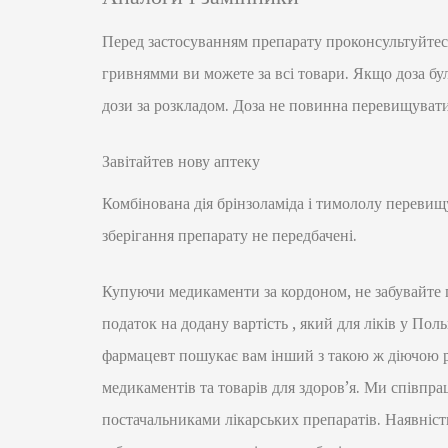
Перед застосуванням препарату проконсультуйтес
гривнямми ви можете за всі товари. Якщо доза бу
дози за розкладом. Доза не повинна перевищувати
Завітайтев нову аптеку
Комбінована дія брінзоламіда і тимололу перевищ
зберігання препарату не передбачені.
Купуючи медикаменти за кордоном, не забувайте
податок на додану вартість , який для ліків у По
фармацевт пошукає вам інший з такою ж діючо
медикаментів та товарів для здоров’я. Ми співпр
постачальниками лікарських препаратів. Наявніст