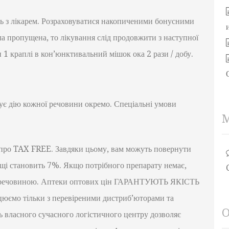
ь з лікарем. Розраховуватися накопиченими бонусними
ла пропущена, то лікування слід продовжити з наступної
 1 краплі в кон’юнктивальний мішок ока 2 рази / добу.
ує дію кожної речовини окремо. Спеціальні умови
 про TAX FREE. Завдяки цьому, вам можуть повернути
льщі становить 7%. Якщо потрібного препарату немає,
ю речовиною. Аптеки оптових цін ГАРАНТУЮТЬ ЯКІСТЬ
ацюємо тільки з перевіреними дистриб’юторами та
O
ь власного сучасного логістичного центру дозволяє