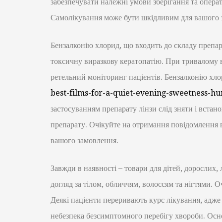
забезпечувати належні умови зберігання та опера
Самолікування може бути шкідливим для вашого з
Бензалконію хлорид, що входить до складу препар
токсичну виразкову кератопатію. При тривалому 
ретельний моніторинг пацієнтів. Бензалконію хл
best-films-for-a-quiet-evening-sweetness-h
застосуванням препарату лінзи слід зняти і встано
препарату. Очікуйте на отримання повідомлення 
вашого замовлення.
Завжди в наявності – товари для дітей, дорослих,
догляд за тілом, обличчям, волоссям та нігтями. О
Деякі пацієнти переривають курс лікування, адже
небезпека безсимптомного перебігу хвороби. Осн