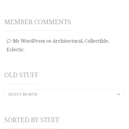
MEMBER COMMENTS
Mr WordPress
on
Architectural, Collectible,
Eclectic.
OLD STUFF
SELECT MONTH
SORTED BY STUFF