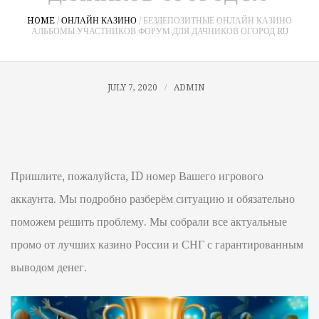
HOME
/
ОНЛАЙН КАЗИНО
/
БЕЗДЕПОЗИТНЫЕ ОНЛАЙН КАЗИНО
АЛЬБОМЫ УЧАСТНИКОВ ФОРУМ ДЛЯ ДАЧНИКОВ ОГОРОД RU
JULY 7, 2020
ADMIN
Пришлите, пожалуйста, ID номер Вашего игрового
аккаунта. Мы подробно разберём ситуацию и обязательно
поможем решить проблему. Мы собрали все актуальные
промо от лучших казино России и СНГ с гарантированным
выводом денег.