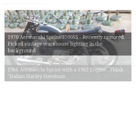
1970 Aermacchi Sprint 3500SS - Recently restored.
Picked vintage warehouse lighting in the
background