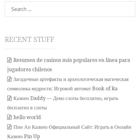
Search
RECENT STUFF
Resumen de casinos más populares en línea para
jugadores chilenos
Загадочные артефакты и археологическая магическая
символика мудрости: Игровой автомат Book of Ra
Казино Daddy — Демо слоты бесплатно, играть
бесплатно в слоты
hello world
Пин Ап Казино Официальный Сайт: Играть в Онлайн
Казино Pin Up