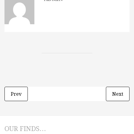
Prev
Next
Post navigation
OUR FINDS…