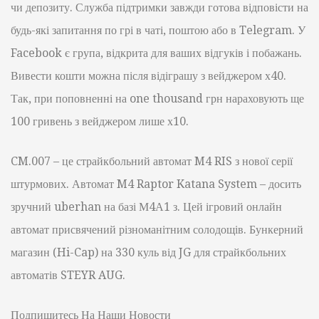
чи депозиту. Служба підтримки завжди готова відповісти на
будь-які запитання по грі в чаті, поштою або в Telegram. У
Facebook є група, відкрита для ваших відгуків і побажань.
Вивести кошти можна після відіграшу з вейджером х40.
Так, при поповненні на one thousand грн нараховують ще
100 гривень з вейджером лише х10.
CM.007 – це страйкбольний автомат M4 RIS з нової серії
штурмових. Автомат M4 Raptor Katana System – досить
зручний uberhan на базі М4А1 з. Цей ігровий онлайн
автомат присвячений різноманітним солодощів. Бункерний
магазин (Hi-Cap) на 330 куль від JG для страйкбольних
автоматів STEYR AUG.
Подпишитесь На Наши Новости