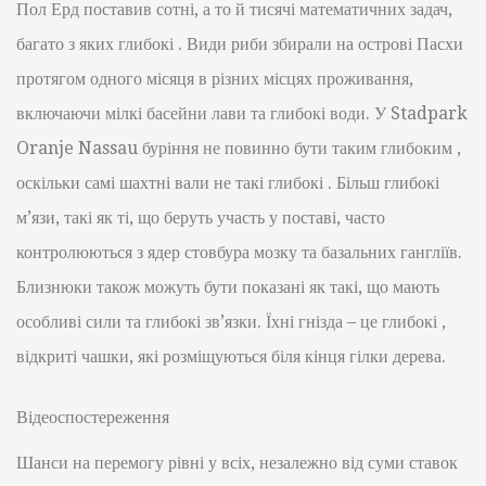
Пол Ерд поставив сотні, а то й тисячі математичних задач,
багато з яких глибокі . Види риби збирали на острові Пасхи
протягом одного місяця в різних місцях проживання,
включаючи мілкі басейни лави та глибокі води. У Stadpark
Oranje Nassau буріння не повинно бути таким глибоким ,
оскільки самі шахтні вали не такі глибокі . Більш глибокі
м’язи, такі як ті, що беруть участь у поставі, часто
контролюються з ядер стовбура мозку та базальних гангліїв.
Близнюки також можуть бути показані як такі, що мають
особливі сили та глибокі зв’язки. Їхні гнізда – це глибокі ,
відкриті чашки, які розміщуються біля кінця гілки дерева.
Відеоспостереження
Шанси на перемогу рівні у всіх, незалежно від суми ставок