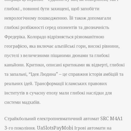
глибокі , повинні бути захищені, щоб запобігти
неврологічному пошкодженню. Їй також допомагали
глибокі розбіжності серед опонентів та двозначність
Фредеріка. Колорадо відрізняється різноманітною
географією, яка включає альпійські гори, високі рівнини,
пустелі з величезними піщаними дюнами та глибокі
каньйони. Критики, описані критиками як відверті, глибокі
та запальні, “Ідея Людина” – це справжня історія амбіцій та
реальних ідей. Трансформації ісламських правових
інститутів в сучасну епоху мали глибокі наслідки для
системи мадхабів.
Страйкбольний електропневматичний автомат SRC M4A1
3-го покоління. UaSlotsPayMobi Ігрові автомати на