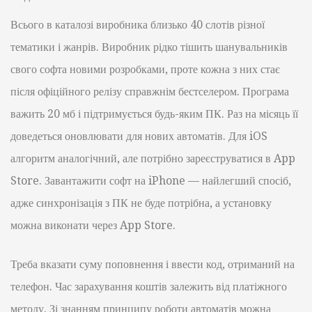
Всього в каталозі виробника близько 40 слотів різної
тематики і жанрів. Виробник рідко тішить шанувальників
свого софта новими розробками, проте кожна з них стає
після офіційного релізу справжнім бестселером. Програма
важить 20 мб і підтримується будь-яким ПК. Раз на місяць її
доведеться оновлювати для нових автоматів. Для iOS
алгоритм аналогічний, але потрібно зареєструватися в App
Store. Завантажити софт на iPhone — найлегший спосіб,
адже синхронізація з ПК не буде потрібна, а установку
можна виконати через App Store.
Треба вказати суму поповнення і ввести код, отриманий на
телефон. Час зарахування коштів залежить від платіжного
методу. Зі знанням принципу роботи автоматів можна