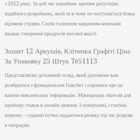
з 2012 року. За цей час виробник заробив репутацію
надійного розробника, який ні в чому не поступається більш
відомим студіям. Своїм головним завданням компанія
вважає створення продуктів високої якості.
Зошит 12 Аркушів, Клітинка Графіті Ціна
За Упаковку 25 Штук Te51113
Представляємо детальний огляд, який допоможе вам
розібратися з функціоналом Гоіксбет і отримати про це
казино максимальну інформацію. Міжнародна ліцензія для
прийому ставок в онлайн-режимі. І поверхневі, і глибокі
нервово – судинні пучки піддаються ризику під час розрізів
в операціях.