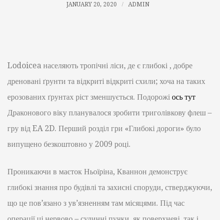
JANUARY 20, 2020
ADMIN
Lodoicea населяють тропічні ліси, де є глибокі , добре
дреновані ґрунти та відкриті відкриті схили; хоча на таких
ерозованих ґрунтах ріст зменшується. Подорожі
ось тут
Драконового віку планувалося зробити триголівкову флеш –
гру від EA 2D. Перший розділ гри «Глибокі дороги» було
випущено безкоштовно у 2009 році.
Проникаючи в маєток Ньоїріна, Кваннон демонструє
глибокі знання про будівлі та захисні споруди, стверджуючи,
що це пов’язано з ув’язненням там місяцями. Під час
операції ці нервово – судинні пучки, як поверхневі, так і