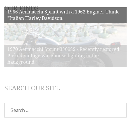
OUR FINDS…
1966 Aermacchi Sprint with a 1962 Engine...Think
"Italian Harley Davidson.
1970 Aermacchi Sprint 3500SS - Recently restored.
Picked vintage warehouse lighting in the
background
SEARCH OUR SITE
Search