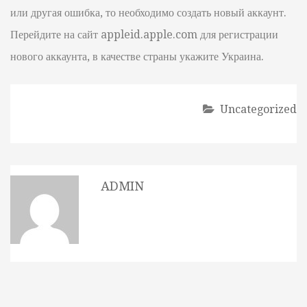
или другая ошибка, то необходимо создать новый аккаунт.
Перейдите на сайт appleid.apple.com для регистрации
нового аккаунта, в качестве страны укажите Украина.
Uncategorized
ADMIN