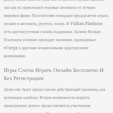
так как их привлекают игровые автоматы от лучших
мировых фирм. Посетителям площадки предлагается играть
онлайн в автоматы, рулетку, покер. В Vulkan Platinum
есть круглосуточная служба поддержки. Казино Вулкан
Платинум успешно проходит проверки, проводимые
eCorga и другими независимыми аудиторскими
компаниями.
Игры Слоты Играть Онлайн Бесплатно И
Без Регистрации
Далее ему будет предоставлен действующий промокод для
активации кешбэка. Вторая возможность вернуть
проигранные деньги предоставляется участникам