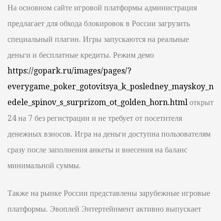
На основном сайте игровой платформы администрация
предлагает для обхода блокировок в России загрузить
специальный плагин. Игры запускаются на реальные
деньги и бесплатные кредиты. Режим демо
https://gopark.ru/images/pages/?
everygame_poker_gotovitsya_k_posledney_mayskoy_n
edele_spinov_s_surprizom_ot_golden_horn.html
открыт
24 на 7 без регистрации и не требует от посетителя
денежных взносов. Игра на деньги доступна пользователям
сразу после заполнения анкеты и внесения на баланс
минимальной суммы.
Также на рынке России представлены зарубежные игровые
платформы. Эвоплей Энтертейнмент активно выпускает