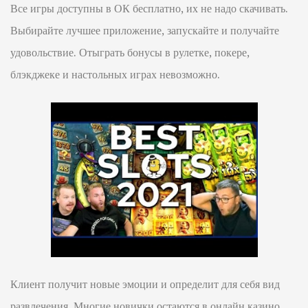
Все игры доступны в ОК бесплатно, их не надо скачивать.
Выбирайте лучшее приложение, запускайте и получайте
удовольствие. Отыграть бонусы в рулетке, покере,
блэкджеке и настольных играх невозможно.
Клиент получит новые эмоции и определит для себя вид
развлечения. Многие новички остаются в онлайн казино,