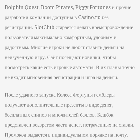
Dolphin Quest, Boom Pirates, Piggy Fortunes и прочие
разработки компании доступны в Casino.ru без
регистрации. SlotClub старается делать времяпровождение
пользователя максимально комфортным, удобным и
радостным. Многие игроки не любят ставить деньги на
неизученную игру. Сайт посещают новички, чтобы
посмотреть какие есть игровые автоматы. В их планы точно
не входит мгновенная регистрация и игра на деньги.
После удачного запуска Колеса Фортуны гемблеры
получают дополнительные презенты в виде денег,
бесплатных спинов и множителей баллов. Кешбэк
представлен возвратом части денег, потраченных на ставки.
Промокод выдается в индивидуальном порядке на почту.