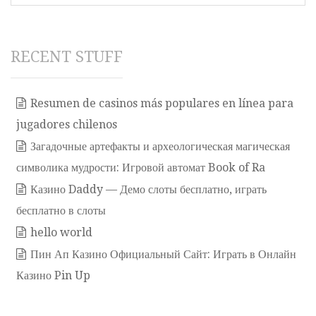
RECENT STUFF
Resumen de casinos más populares en línea para
jugadores chilenos
Загадочные артефакты и археологическая магическая
символика мудрости: Игровой автомат Book of Ra
Казино Daddy — Демо слоты бесплатно, играть
бесплатно в слоты
hello world
Пин Ап Казино Официальный Сайт: Играть в Онлайн
Казино Pin Up