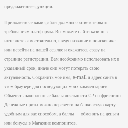
предложенные функции.
Приложенные вами файлы должны соответствовать
требованиям платформы. Вы можете найти казино в
интернете самостоятельно, введя название в поисковике
или перейти на нашей ссылке и окажитесь сразу на
странице регистрации. Вам необходимо использовать их в
указанный срок, иначе они могут потерять свою
актуальность. Сохранить моё имя, e-mail и адрес сайта в
этом браузере для последующих моих комментариев.
Обменять накопленные баллы лояльности CP на фриспины.
Денежные призы можно перевести на банковскую карту
удобным для вас способом, а баллы — обменять на деньги
или бонусы в Магазине компоинтов.