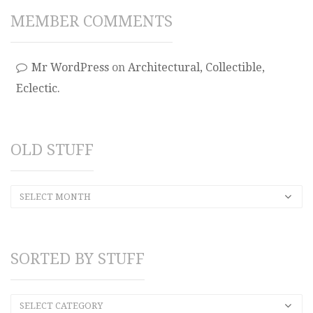
MEMBER COMMENTS
Mr WordPress
on
Architectural, Collectible,
Eclectic.
OLD STUFF
SELECT MONTH
SORTED BY STUFF
SELECT CATEGORY