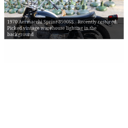
1970 Aermacchi Sprint 3500SS - Recently restored.
Picked vintage warehouse lighting in the
background