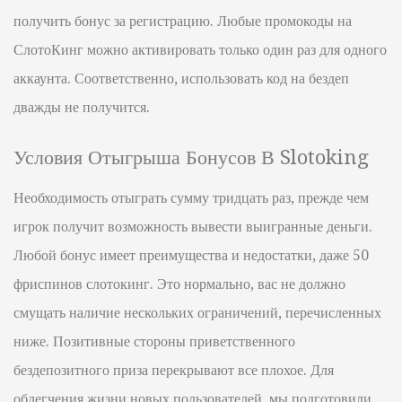
получить бонус за регистрацию. Любые промокоды на
СлотоКинг можно активировать только один раз для одного
аккаунта. Соответственно, использовать код на бездеп
дважды не получится.
Условия Отыгрыша Бонусов В Slotoking
Необходимость отыграть сумму тридцать раз, прежде чем
игрок получит возможность вывести выигранные деньги.
Любой бонус имеет преимущества и недостатки, даже 50
фриспинов слотокинг. Это нормально, вас не должно
смущать наличие нескольких ограничений, перечисленных
ниже. Позитивные стороны приветственного
бездепозитного приза перекрывают все плохое. Для
облегчения жизни новых пользователей, мы подготовили