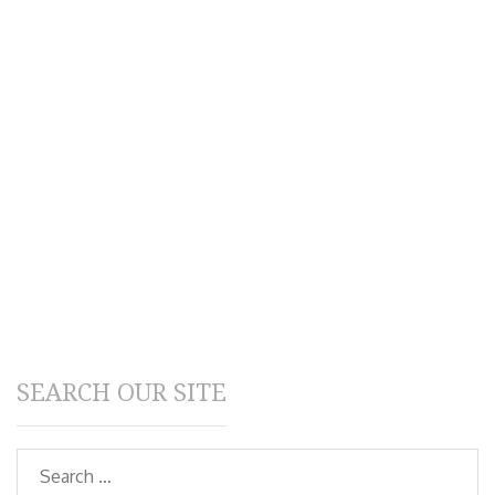
SEARCH OUR SITE
Search